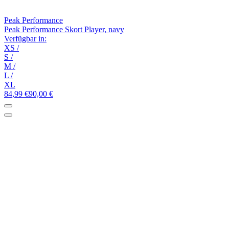
Peak Performance
Peak Performance Skort Player, navy
Verfügbar in:
XS
/
S
/
M
/
L
/
XL
84,99 €
90,00 €