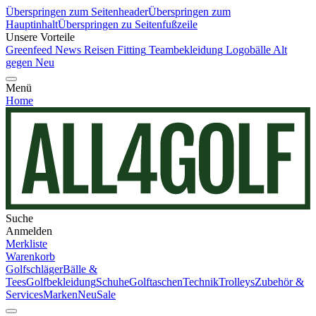
Überspringen zum Seitenheader
Überspringen zum
Hauptinhalt
Überspringen zu Seitenfußzeile
Unsere Vorteile
Greenfeed News
Reisen
Fitting
Teambekleidung
Logobälle
Alt
gegen Neu
Menü
Home
Suche
Anmelden
Merkliste
Warenkorb
Golfschläger
Bälle &
Tees
Golfbekleidung
Schuhe
Golftaschen
Technik
Trolleys
Zubehör &
Services
Marken
Neu
Sale