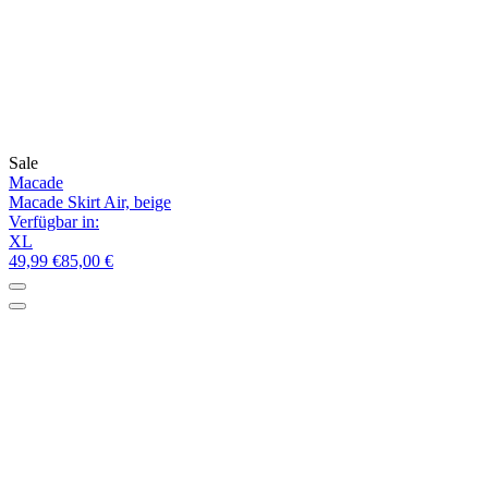
Sale
Macade
Macade Skirt Air, beige
Verfügbar in:
XL
49,99 €
85,00 €