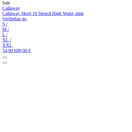
Sale
Callaway
Callaway Skort 16 Stencil High Waist, pink
Verfügbar in:
S
/
M
/
L
/
XL
/
XXL
54,99 €
89,00 €