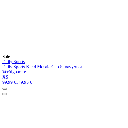
Sale
Daily Sports
Daily Sports Kleid Mosaic Cap S, navy/rosa
Verfügbar in:
XS
99,99 €
149,95 €