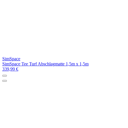
SimSpace
SimSpace Tee Turf Abschlagmatte 1,5m x 1,5m
339,99 €