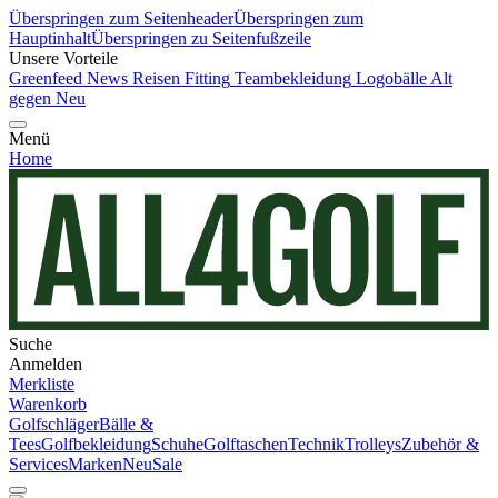
Überspringen zum Seitenheader
Überspringen zum
Hauptinhalt
Überspringen zu Seitenfußzeile
Unsere Vorteile
Greenfeed News
Reisen
Fitting
Teambekleidung
Logobälle
Alt
gegen Neu
Menü
Home
Suche
Anmelden
Merkliste
Warenkorb
Golfschläger
Bälle &
Tees
Golfbekleidung
Schuhe
Golftaschen
Technik
Trolleys
Zubehör &
Services
Marken
Neu
Sale