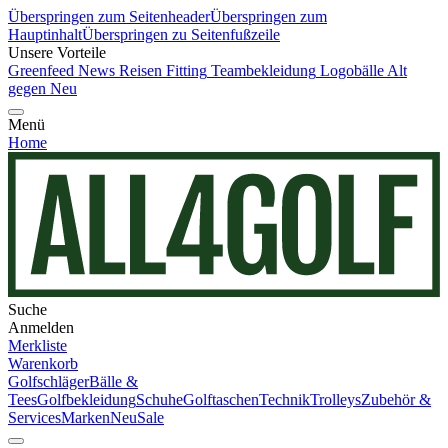
Überspringen zum Seitenheader
Überspringen zum
Hauptinhalt
Überspringen zu Seitenfußzeile
Unsere Vorteile
Greenfeed News
Reisen
Fitting
Teambekleidung
Logobälle
Alt
gegen Neu
Menü
Home
Suche
Anmelden
Merkliste
Warenkorb
Golfschläger
Bälle &
Tees
Golfbekleidung
Schuhe
Golftaschen
Technik
Trolleys
Zubehör &
Services
Marken
Neu
Sale