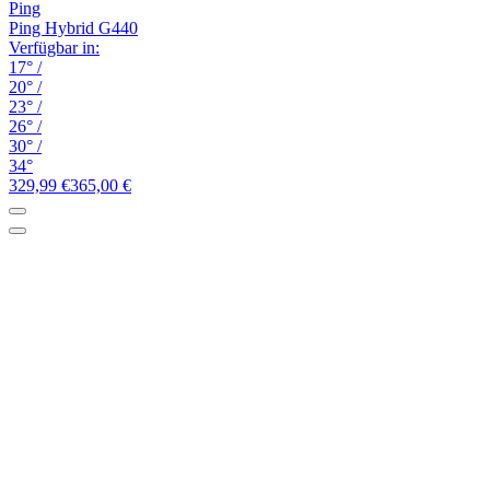
Ping
Ping Hybrid G440
Verfügbar in:
17°
/
20°
/
23°
/
26°
/
30°
/
34°
329,99 €
365,00 €