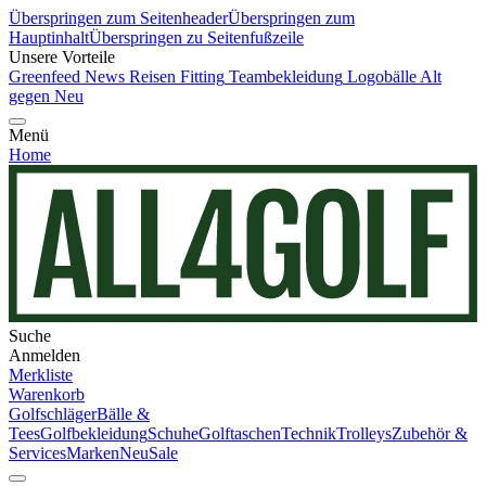
Überspringen zum Seitenheader
Überspringen zum
Hauptinhalt
Überspringen zu Seitenfußzeile
Unsere Vorteile
Greenfeed News
Reisen
Fitting
Teambekleidung
Logobälle
Alt
gegen Neu
Menü
Home
Suche
Anmelden
Merkliste
Warenkorb
Golfschläger
Bälle &
Tees
Golfbekleidung
Schuhe
Golftaschen
Technik
Trolleys
Zubehör &
Services
Marken
Neu
Sale