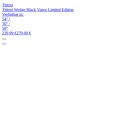
Titleist
Titleist Wedge Black Vapor Limited Edition
Verfügbar in:
54°
/
56°
/
58°
239,99 €
270,00 €