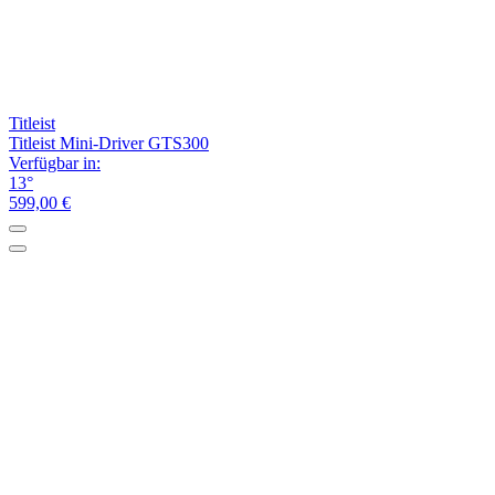
Titleist
Titleist Mini-Driver GTS300
Verfügbar in:
13°
599,00 €