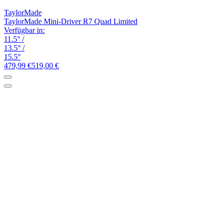
TaylorMade
TaylorMade Mini-Driver R7 Quad Limited
Verfügbar in:
11.5°
/
13.5°
/
15.5°
479,99 €
519,00 €