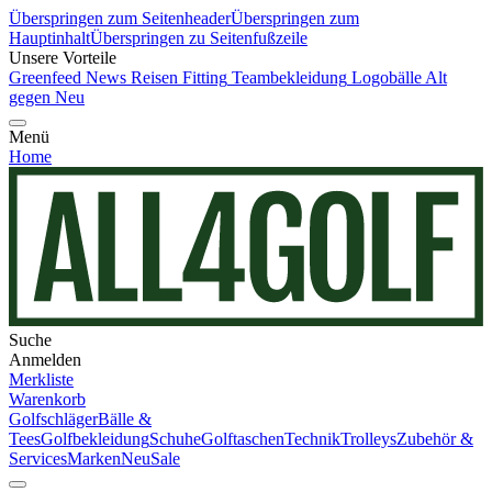
Überspringen zum Seitenheader
Überspringen zum
Hauptinhalt
Überspringen zu Seitenfußzeile
Unsere Vorteile
Greenfeed News
Reisen
Fitting
Teambekleidung
Logobälle
Alt
gegen Neu
Menü
Home
Suche
Anmelden
Merkliste
Warenkorb
Golfschläger
Bälle &
Tees
Golfbekleidung
Schuhe
Golftaschen
Technik
Trolleys
Zubehör &
Services
Marken
Neu
Sale