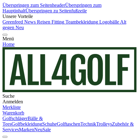
Überspringen zum Seitenheader
Überspringen zum
Hauptinhalt
Überspringen zu Seitenfußzeile
Unsere Vorteile
Greenfeed News
Reisen
Fitting
Teambekleidung
Logobälle
Alt
gegen Neu
Menü
Home
Suche
Anmelden
Merkliste
Warenkorb
Golfschläger
Bälle &
Tees
Golfbekleidung
Schuhe
Golftaschen
Technik
Trolleys
Zubehör &
Services
Marken
Neu
Sale