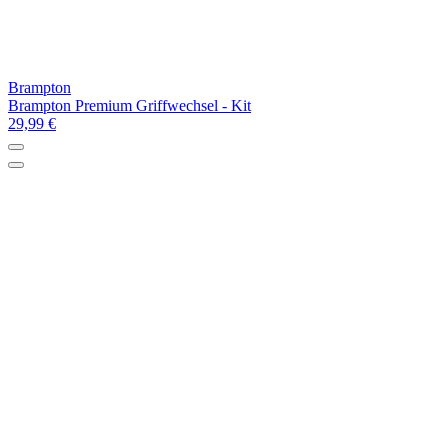
Brampton
Brampton Premium Griffwechsel - Kit
29,99 €