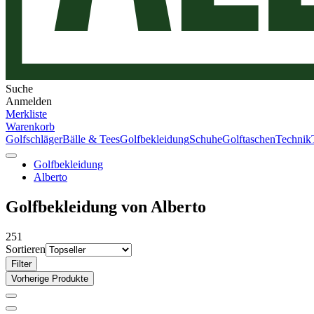
Suche
Anmelden
Merkliste
Warenkorb
Golfschläger
Bälle & Tees
Golfbekleidung
Schuhe
Golftaschen
Technik
Golfbekleidung
Alberto
Golfbekleidung von Alberto
251
Sortieren
Filter
Vorherige Produkte