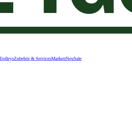
Trolleys
Zubehör & Services
Marken
Neu
Sale