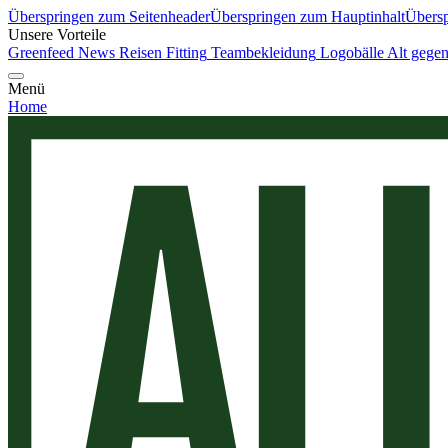
Überspringen zum Seitenheader
Überspringen zum Hauptinhalt
Übersp
Unsere Vorteile
Greenfeed News
Reisen
Fitting
Teambekleidung
Logobälle
Alt gege
Menü
Home