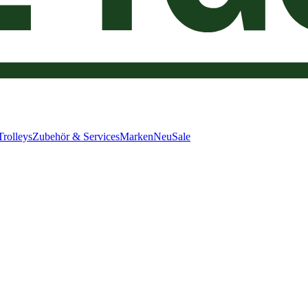
Trolleys
Zubehör & Services
Marken
Neu
Sale