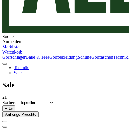
Suche
Anmelden
Merkliste
Warenkorb
Golfschläger
Bälle & Tees
Golfbekleidung
Schuhe
Golftaschen
Technik
Technik
Sale
Sale
21
Sortieren
Filter
Vorherige Produkte