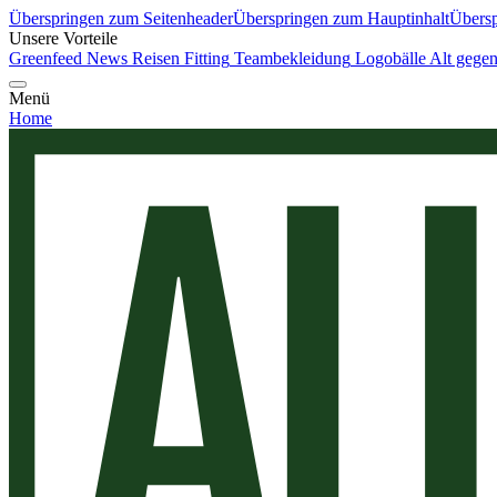
Überspringen zum Seitenheader
Überspringen zum Hauptinhalt
Übersp
Unsere Vorteile
Greenfeed News
Reisen
Fitting
Teambekleidung
Logobälle
Alt gege
Menü
Home