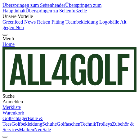
Überspringen zum Seitenheader
Überspringen zum
Hauptinhalt
Überspringen zu Seitenfußzeile
Unsere Vorteile
Greenfeed News
Reisen
Fitting
Teambekleidung
Logobälle
Alt
gegen Neu
Menü
Home
Suche
Anmelden
Merkliste
Warenkorb
Golfschläger
Bälle &
Tees
Golfbekleidung
Schuhe
Golftaschen
Technik
Trolleys
Zubehör &
Services
Marken
Neu
Sale