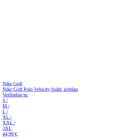
Nike Golf
Nike Golf Polo Velocity Solid, iceblau
Verfügbar in:
S
/
M
/
L
/
XL
/
XXL
/
3XL
44,99 €