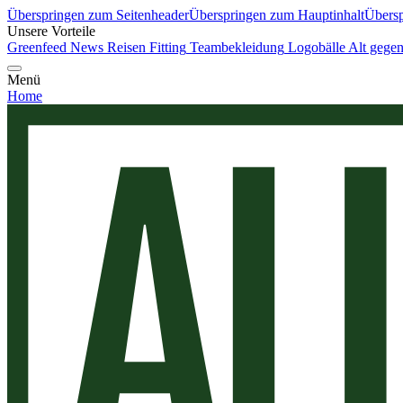
Überspringen zum Seitenheader
Überspringen zum Hauptinhalt
Übersp
Unsere Vorteile
Greenfeed News
Reisen
Fitting
Teambekleidung
Logobälle
Alt gege
Menü
Home