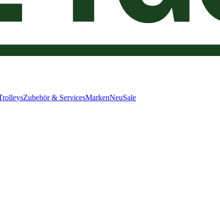
Trolleys
Zubehör & Services
Marken
Neu
Sale