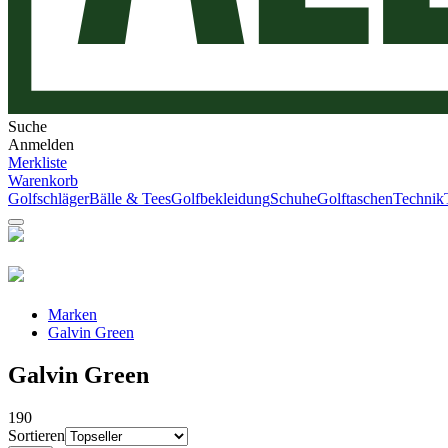
Suche
Anmelden
Merkliste
Warenkorb
Golfschläger
Bälle & Tees
Golfbekleidung
Schuhe
Golftaschen
Technik
Marken
Galvin Green
Galvin Green
190
Sortieren