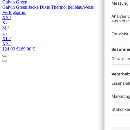
Galvin Green
Galvin Green Jacke Dixie Thermo, hellblau/weiss
Verfügbar in:
XS
/
S
/
M
/
L
/
XL
/
XXL
124,99 €
169,00 €