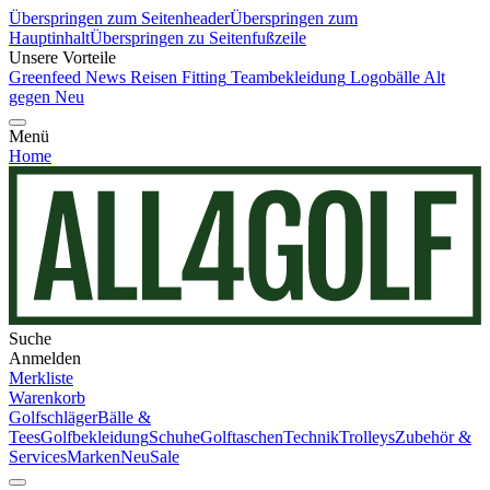
Überspringen zum Seitenheader
Überspringen zum
Hauptinhalt
Überspringen zu Seitenfußzeile
Unsere Vorteile
Greenfeed News
Reisen
Fitting
Teambekleidung
Logobälle
Alt
gegen Neu
Menü
Home
Suche
Anmelden
Merkliste
Warenkorb
Golfschläger
Bälle &
Tees
Golfbekleidung
Schuhe
Golftaschen
Technik
Trolleys
Zubehör &
Services
Marken
Neu
Sale