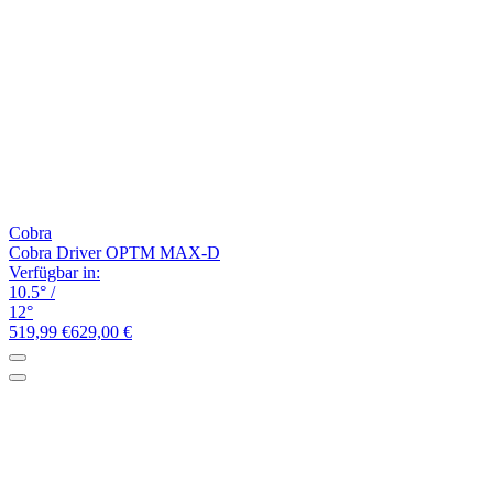
Cobra
Cobra Driver OPTM MAX-D
Verfügbar in:
10.5°
/
12°
519,99 €
629,00 €