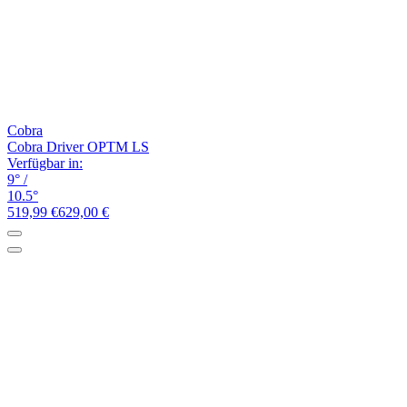
Cobra
Cobra Driver OPTM LS
Verfügbar in:
9°
/
10.5°
519,99 €
629,00 €