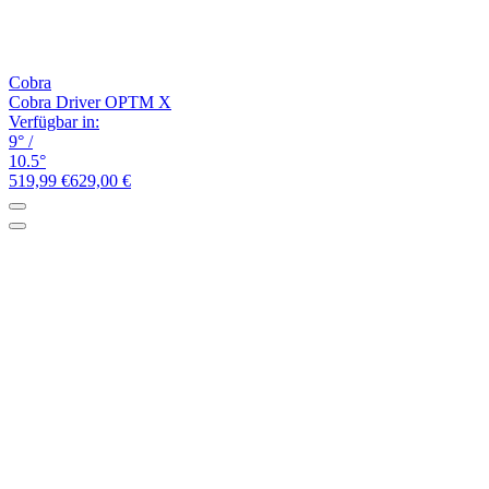
Cobra
Cobra Driver OPTM X
Verfügbar in:
9°
/
10.5°
519,99 €
629,00 €