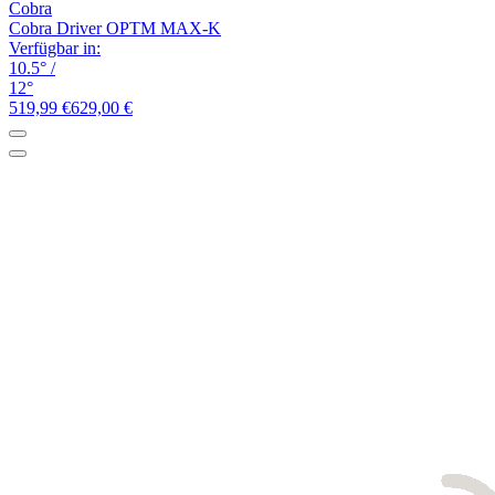
Cobra
Cobra Driver OPTM MAX-K
Verfügbar in:
10.5°
/
12°
519,99 €
629,00 €