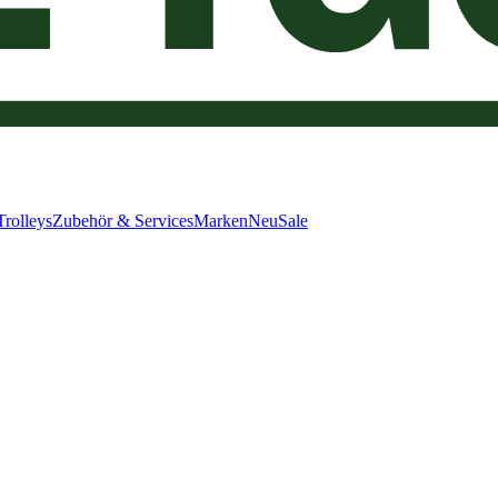
Trolleys
Zubehör & Services
Marken
Neu
Sale