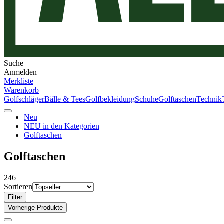
Suche
Anmelden
Merkliste
Warenkorb
Golfschläger
Bälle & Tees
Golfbekleidung
Schuhe
Golftaschen
Technik
Neu
NEU in den Kategorien
Golftaschen
Golftaschen
246
Sortieren
Filter
Vorherige Produkte