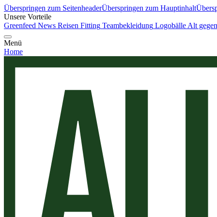
Überspringen zum Seitenheader
Überspringen zum Hauptinhalt
Übersp
Unsere Vorteile
Greenfeed News
Reisen
Fitting
Teambekleidung
Logobälle
Alt gege
Menü
Home