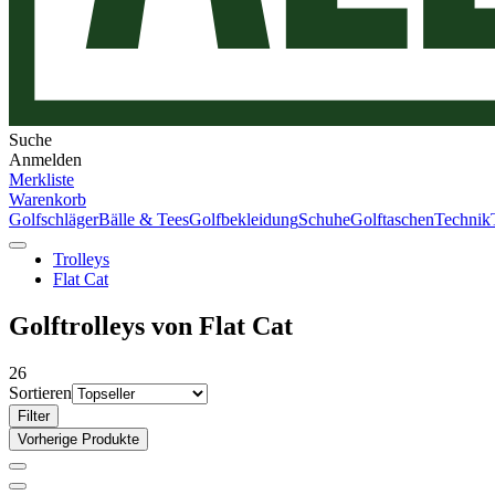
Suche
Anmelden
Merkliste
Warenkorb
Golfschläger
Bälle & Tees
Golfbekleidung
Schuhe
Golftaschen
Technik
Trolleys
Flat Cat
Golftrolleys von Flat Cat
26
Sortieren
Filter
Vorherige Produkte