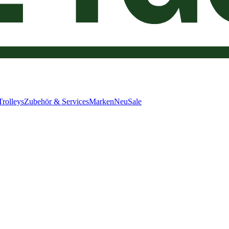
Trolleys
Zubehör & Services
Marken
Neu
Sale