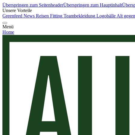
Überspringen zum Seitenheader
Überspringen zum Hauptinhalt
Übersp
Unsere Vorteile
Greenfeed News
Reisen
Fitting
Teambekleidung
Logobälle
Alt gege
Menü
Home