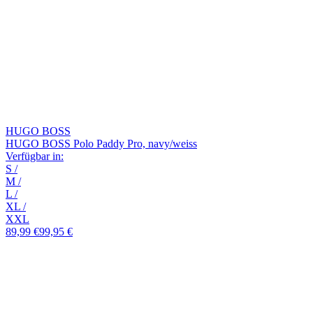
HUGO BOSS
HUGO BOSS Polo Paddy Pro, navy/weiss
Verfügbar in:
S
/
M
/
L
/
XL
/
XXL
89,99 €
99,95 €