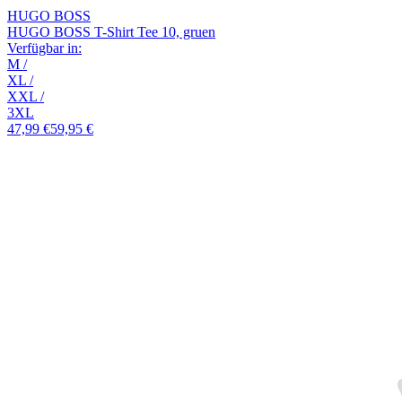
HUGO BOSS
HUGO BOSS T-Shirt Tee 10, gruen
Verfügbar in:
M
/
XL
/
XXL
/
3XL
47,99 €
59,95 €