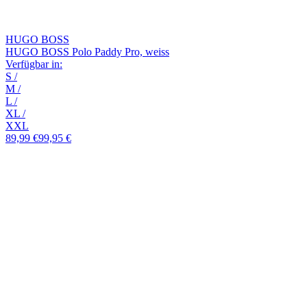
HUGO BOSS
HUGO BOSS Polo Paddy Pro, weiss
Verfügbar in:
S
/
M
/
L
/
XL
/
XXL
89,99 €
99,95 €