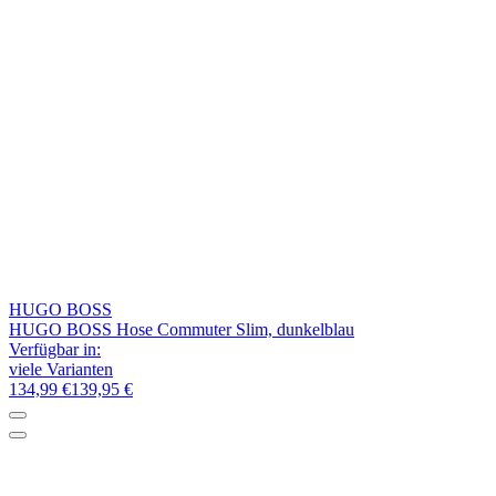
HUGO BOSS
HUGO BOSS Hose Commuter Slim, dunkelblau
Verfügbar in:
viele Varianten
134,99 €
139,95 €