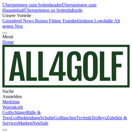
Überspringen zum Seitenheader
Überspringen zum
Hauptinhalt
Überspringen zu Seitenfußzeile
Unsere Vorteile
Greenfeed News
Reisen
Fitting
Teambekleidung
Logobälle
Alt
gegen Neu
Menü
Home
Suche
Anmelden
Merkliste
Warenkorb
Golfschläger
Bälle &
Tees
Golfbekleidung
Schuhe
Golftaschen
Technik
Trolleys
Zubehör &
Services
Marken
Neu
Sale