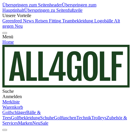
Überspringen zum Seitenheader
Überspringen zum
Hauptinhalt
Überspringen zu Seitenfußzeile
Unsere Vorteile
Greenfeed News
Reisen
Fitting
Teambekleidung
Logobälle
Alt
gegen Neu
Menü
Home
Suche
Anmelden
Merkliste
Warenkorb
Golfschläger
Bälle &
Tees
Golfbekleidung
Schuhe
Golftaschen
Technik
Trolleys
Zubehör &
Services
Marken
Neu
Sale