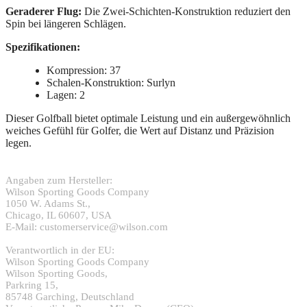
Geraderer Flug:
Die Zwei-Schichten-Konstruktion reduziert den
Spin bei längeren Schlägen.
Spezifikationen:
Kompression:
37
Schalen-Konstruktion:
Surlyn
Lagen:
2
Dieser Golfball bietet optimale Leistung und ein außergewöhnlich
weiches Gefühl für Golfer, die Wert auf Distanz und Präzision
legen.
Angaben zum Hersteller:
Wilson Sporting Goods Company
1050 W. Adams St.,
Chicago, IL 60607, USA
E-Mail: customerservice@wilson.com
Verantwortlich in der EU:
Wilson Sporting Goods Company
Wilson Sporting Goods,
Parkring 15,
85748 Garching, Deutschland