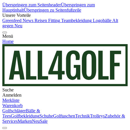
Überspringen zum Seitenheader
Überspringen zum
Hauptinhalt
Überspringen zu Seitenfußzeile
Unsere Vorteile
Greenfeed News
Reisen
Fitting
Teambekleidung
Logobälle
Alt
gegen Neu
Menü
Home
Suche
Anmelden
Merkliste
Warenkorb
Golfschläger
Bälle &
Tees
Golfbekleidung
Schuhe
Golftaschen
Technik
Trolleys
Zubehör &
Services
Marken
Neu
Sale