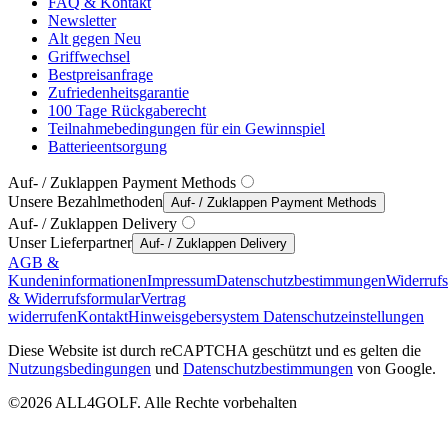
FAQ & Kontakt
Newsletter
Alt gegen Neu
Griffwechsel
Bestpreisanfrage
Zufriedenheitsgarantie
100 Tage Rückgaberecht
Teilnahmebedingungen für ein Gewinnspiel
Batterieentsorgung
Auf- / Zuklappen Payment Methods
Unsere Bezahlmethoden
Auf- / Zuklappen Payment Methods
Auf- / Zuklappen Delivery
Unser Lieferpartner
Auf- / Zuklappen Delivery
AGB &
Kundeninformationen
Impressum
Datenschutzbestimmungen
Widerruf
& Widerrufsformular
Vertrag
widerrufen
Kontakt
Hinweisgebersystem
Datenschutzeinstellungen
Diese Website ist durch reCAPTCHA geschützt und es gelten die
Nutzungsbedingungen
und
Datenschutzbestimmungen
von Google.
©2026 ALL4GOLF. Alle Rechte vorbehalten