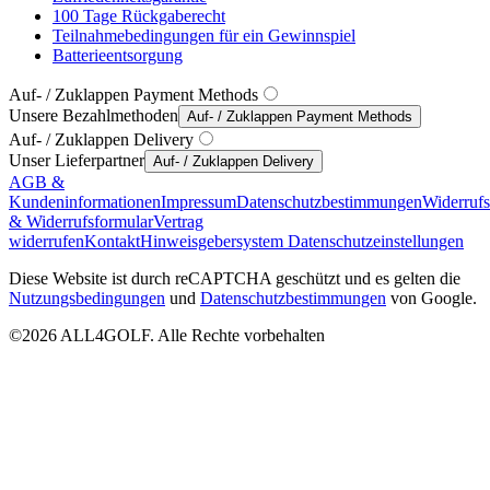
100 Tage Rückgaberecht
Teilnahmebedingungen für ein Gewinnspiel
Batterieentsorgung
Auf- / Zuklappen Payment Methods
Unsere Bezahlmethoden
Auf- / Zuklappen Payment Methods
Auf- / Zuklappen Delivery
Unser Lieferpartner
Auf- / Zuklappen Delivery
AGB &
Kundeninformationen
Impressum
Datenschutzbestimmungen
Widerruf
& Widerrufsformular
Vertrag
widerrufen
Kontakt
Hinweisgebersystem
Datenschutzeinstellungen
Diese Website ist durch reCAPTCHA geschützt und es gelten die
Nutzungsbedingungen
und
Datenschutzbestimmungen
von Google.
©2026 ALL4GOLF. Alle Rechte vorbehalten