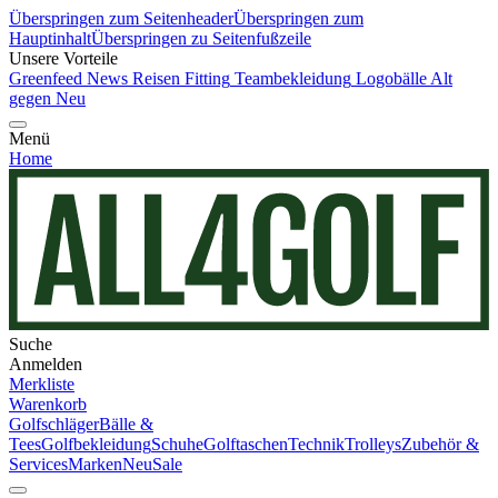
Überspringen zum Seitenheader
Überspringen zum
Hauptinhalt
Überspringen zu Seitenfußzeile
Unsere Vorteile
Greenfeed News
Reisen
Fitting
Teambekleidung
Logobälle
Alt
gegen Neu
Menü
Home
Suche
Anmelden
Merkliste
Warenkorb
Golfschläger
Bälle &
Tees
Golfbekleidung
Schuhe
Golftaschen
Technik
Trolleys
Zubehör &
Services
Marken
Neu
Sale