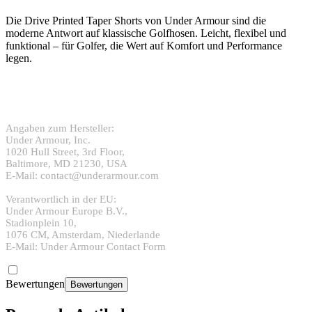
Die Drive Printed Taper Shorts von Under Armour sind die
moderne Antwort auf klassische Golfhosen. Leicht, flexibel und
funktional – für Golfer, die Wert auf Komfort und Performance
legen.
Angaben zum Hersteller:
Under Armour, Inc.
1020 Hull Street, 3rd Floor,
Baltimore, MD 21230, USA
E-Mail: contact@underarmour.com
Verantwortlich in der EU:
Under Armour Europe B.V.,
Stadionplein 10,
1076 CM, Amsterdam, Niederlande
E-Mail: Under Armour Contact Form
Bewertungen
Bewertungen