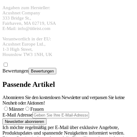
Angaben zum Hersteller:
Acushnet Company
333 Bridge St.,
Fairhaven, MA 02719, USA
E-Mail: info@titleist.com
Verantwortlich in der EU:
Acushnet Europe Ltd.,
1-3 High Street,
Hounslow TW3 1NH, UK
Bewertungen
Bewertungen
Passende Artikel
Abonnieren Sie den kostenlosen Newsletter und verpassen Sie keine
Neuheit oder Aktionen!
Männer
Frauen
E-Mail Adresse
Newsletter abonnieren
Ich möchte regelmäßig per E-Mail über exklusive Angebote,
Produktupdates und spannende Neuigkeiten informiert werden.