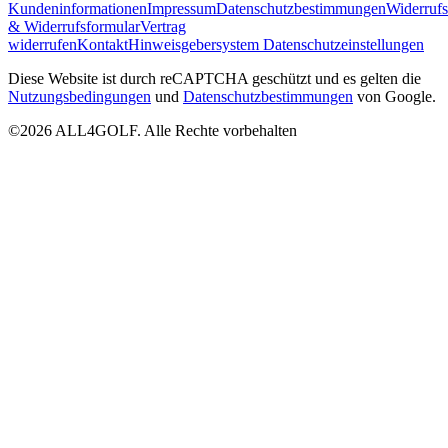
Kundeninformationen
Impressum
Datenschutzbestimmungen
Widerruf
& Widerrufsformular
Vertrag
widerrufen
Kontakt
Hinweisgebersystem
Datenschutzeinstellungen
Diese Website ist durch reCAPTCHA geschützt und es gelten die
Nutzungsbedingungen
und
Datenschutzbestimmungen
von Google.
©2026 ALL4GOLF. Alle Rechte vorbehalten