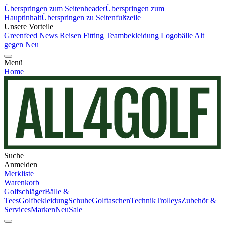
Überspringen zum Seitenheader
Überspringen zum
Hauptinhalt
Überspringen zu Seitenfußzeile
Unsere Vorteile
Greenfeed News
Reisen
Fitting
Teambekleidung
Logobälle
Alt
gegen Neu
Menü
Home
Suche
Anmelden
Merkliste
Warenkorb
Golfschläger
Bälle &
Tees
Golfbekleidung
Schuhe
Golftaschen
Technik
Trolleys
Zubehör &
Services
Marken
Neu
Sale