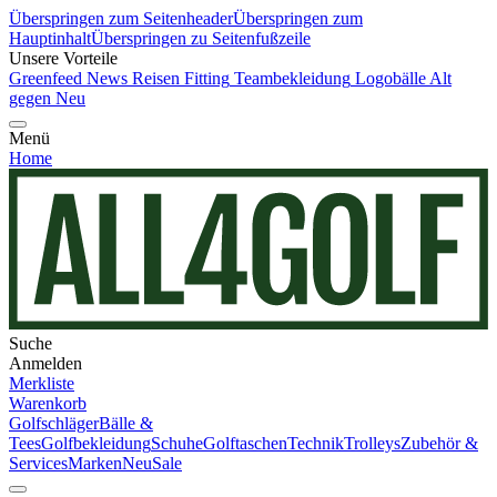
Überspringen zum Seitenheader
Überspringen zum
Hauptinhalt
Überspringen zu Seitenfußzeile
Unsere Vorteile
Greenfeed News
Reisen
Fitting
Teambekleidung
Logobälle
Alt
gegen Neu
Menü
Home
Suche
Anmelden
Merkliste
Warenkorb
Golfschläger
Bälle &
Tees
Golfbekleidung
Schuhe
Golftaschen
Technik
Trolleys
Zubehör &
Services
Marken
Neu
Sale