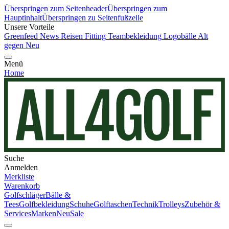
Überspringen zum Seitenheader
Überspringen zum
Hauptinhalt
Überspringen zu Seitenfußzeile
Unsere Vorteile
Greenfeed News
Reisen
Fitting
Teambekleidung
Logobälle
Alt
gegen Neu
Menü
Home
Suche
Anmelden
Merkliste
Warenkorb
Golfschläger
Bälle &
Tees
Golfbekleidung
Schuhe
Golftaschen
Technik
Trolleys
Zubehör &
Services
Marken
Neu
Sale