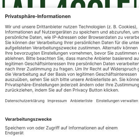
Facebook
YouTube
Instagram
Auf- / Zuklappen ALL4GOLF
ALL4GOLF
Auf- / Zuklappen ALL4GOLF
Über Uns
Karriere
Gutscheine & Aktionen
Auf- / Zuklappen Ressourcen
Ressourcen
Auf- / Zuklappen Ressourcen
Store Hannover
Platzreife App
Fitting
Custom Online Fitting
Lexikon
Logobälle
Teambekleidung