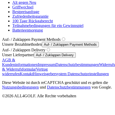
Alt gegen Neu
Griffwechsel
Bestpreisanfrage
Zufriedenheitsgarantie
100 Tage Rückgaberecht
Teilnahmebedingungen für ein Gewinnspiel
Batterieentsorgung
Auf- / Zuklappen Payment Methods
Unsere Bezahlmethoden
Auf- / Zuklappen Payment Methods
Auf- / Zuklappen Delivery
Unser Lieferpartner
Auf- / Zuklappen Delivery
AGB &
Kundeninformationen
Impressum
Datenschutzbestimmungen
Widerruf
& Widerrufsformular
Vertrag
widerrufen
Kontakt
Hinweisgebersystem
Datenschutzeinstellungen
Diese Website ist durch reCAPTCHA geschützt und es gelten die
Nutzungsbedingungen
und
Datenschutzbestimmungen
von Google.
©2026 ALL4GOLF. Alle Rechte vorbehalten