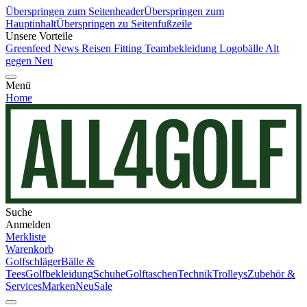
Überspringen zum Seitenheader
Überspringen zum
Hauptinhalt
Überspringen zu Seitenfußzeile
Unsere Vorteile
Greenfeed News
Reisen
Fitting
Teambekleidung
Logobälle
Alt
gegen Neu
Menü
Home
Suche
Anmelden
Merkliste
Warenkorb
Golfschläger
Bälle &
Tees
Golfbekleidung
Schuhe
Golftaschen
Technik
Trolleys
Zubehör &
Services
Marken
Neu
Sale