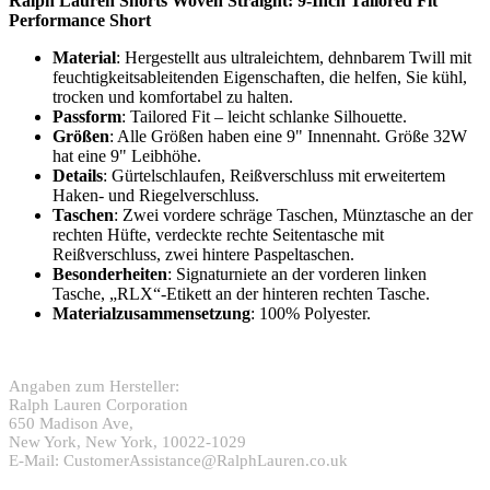
Ralph Lauren Shorts Woven Straight: 9-Inch Tailored Fit
Performance Short
Material
: Hergestellt aus ultraleichtem, dehnbarem Twill mit
feuchtigkeitsableitenden Eigenschaften, die helfen, Sie kühl,
trocken und komfortabel zu halten.
Passform
: Tailored Fit – leicht schlanke Silhouette.
Größen
: Alle Größen haben eine 9" Innennaht. Größe 32W
hat eine 9" Leibhöhe.
Details
: Gürtelschlaufen, Reißverschluss mit erweitertem
Haken- und Riegelverschluss.
Taschen
: Zwei vordere schräge Taschen, Münztasche an der
rechten Hüfte, verdeckte rechte Seitentasche mit
Reißverschluss, zwei hintere Paspeltaschen.
Besonderheiten
: Signaturniete an der vorderen linken
Tasche, „RLX“-Etikett an der hinteren rechten Tasche.
Materialzusammensetzung
: 100% Polyester.
Angaben zum Hersteller:
Ralph Lauren Corporation
650 Madison Ave,
New York, New York, 10022-1029
E-Mail: CustomerAssistance@RalphLauren.co.uk