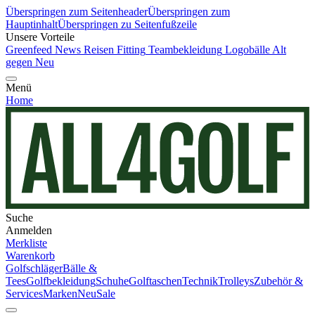
Überspringen zum Seitenheader
Überspringen zum
Hauptinhalt
Überspringen zu Seitenfußzeile
Unsere Vorteile
Greenfeed News
Reisen
Fitting
Teambekleidung
Logobälle
Alt
gegen Neu
Menü
Home
Suche
Anmelden
Merkliste
Warenkorb
Golfschläger
Bälle &
Tees
Golfbekleidung
Schuhe
Golftaschen
Technik
Trolleys
Zubehör &
Services
Marken
Neu
Sale