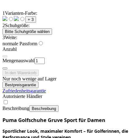
1
Varianten-Farbe:
+ 3
2
Schuhgröße:
Bitte Schuhgröße wählen
3
Weite:
normale Passform
Anzahl
Mengenauswahl
In den Warenkorb
Nur noch wenige auf Lager
Bestpreisgarantie
Zufriedenheitsgarantie
Autorisierte Händler
Beschreibung
Beschreibung
Puma Golfschuhe Gruve Sport für Damen
Sportlicher Look, maximaler Komfort – für Golferinnen, die
Performance und Style vereinen.