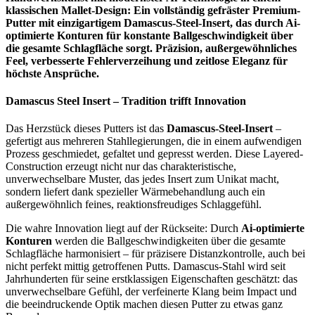
klassischen Mallet-Design: Ein vollständig gefräster Premium-
Putter mit einzigartigem Damascus-Steel-Insert, das durch Ai-
optimierte Konturen für konstante Ballgeschwindigkeit über
die gesamte Schlagfläche sorgt. Präzision, außergewöhnliches
Feel, verbesserte Fehlerverzeihung und zeitlose Eleganz für
höchste Ansprüche.
Damascus Steel Insert – Tradition trifft Innovation
Das Herzstück dieses Putters ist das
Damascus-Steel-Insert
–
gefertigt aus mehreren Stahllegierungen, die in einem aufwendigen
Prozess geschmiedet, gefaltet und gepresst werden. Diese Layered-
Construction erzeugt nicht nur das charakteristische,
unverwechselbare Muster, das jedes Insert zum Unikat macht,
sondern liefert dank spezieller Wärmebehandlung auch ein
außergewöhnlich feines, reaktionsfreudiges Schlaggefühl.
Die wahre Innovation liegt auf der Rückseite: Durch
Ai-optimierte
Konturen
werden die Ballgeschwindigkeiten über die gesamte
Schlagfläche harmonisiert – für präzisere Distanzkontrolle, auch bei
nicht perfekt mittig getroffenen Putts. Damascus-Stahl wird seit
Jahrhunderten für seine erstklassigen Eigenschaften geschätzt: das
unverwechselbare Gefühl, der verfeinerte Klang beim Impact und
die beeindruckende Optik machen diesen Putter zu etwas ganz