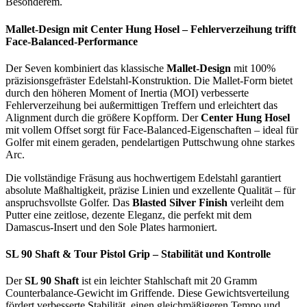
Besonderem.
Mallet-Design mit Center Hung Hosel – Fehlerverzeihung trifft
Face-Balanced-Performance
Der Seven kombiniert das klassische
Mallet-Design
mit 100%
präzisionsgefräster Edelstahl-Konstruktion. Die Mallet-Form bietet
durch den höheren Moment of Inertia (MOI) verbesserte
Fehlerverzeihung bei außermittigen Treffern und erleichtert das
Alignment durch die größere Kopfform. Der
Center Hung Hosel
mit vollem Offset sorgt für Face-Balanced-Eigenschaften – ideal für
Golfer mit einem geraden, pendelartigen Puttschwung ohne starkes
Arc.
Die vollständige Fräsung aus hochwertigem Edelstahl garantiert
absolute Maßhaltigkeit, präzise Linien und exzellente Qualität – für
anspruchsvollste Golfer. Das
Blasted Silver Finish
verleiht dem
Putter eine zeitlose, dezente Eleganz, die perfekt mit dem
Damascus-Insert und den Sole Plates harmoniert.
SL 90 Shaft & Tour Pistol Grip – Stabilität und Kontrolle
Der
SL 90 Shaft
ist ein leichter Stahlschaft mit 20 Gramm
Counterbalance-Gewicht im Griffende. Diese Gewichtsverteilung
fördert verbesserte Stabilität, einen gleichmäßigeren Tempo und