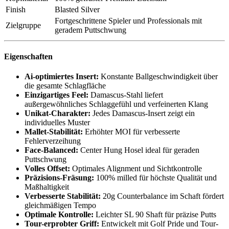
Finish
Blasted Silver
Fortgeschrittene Spieler und Professionals mit
Zielgruppe
geradem Puttschwung
Eigenschaften
Ai-optimiertes Insert:
Konstante Ballgeschwindigkeit über
die gesamte Schlagfläche
Einzigartiges Feel:
Damascus-Stahl liefert
außergewöhnliches Schlaggefühl und verfeinerten Klang
Unikat-Charakter:
Jedes Damascus-Insert zeigt ein
individuelles Muster
Mallet-Stabilität:
Erhöhter MOI für verbesserte
Fehlerverzeihung
Face-Balanced:
Center Hung Hosel ideal für geraden
Puttschwung
Volles Offset:
Optimales Alignment und Sichtkontrolle
Präzisions-Fräsung:
100% milled für höchste Qualität und
Maßhaltigkeit
Verbesserte Stabilität:
20g Counterbalance im Schaft fördert
gleichmäßigen Tempo
Optimale Kontrolle:
Leichter SL 90 Shaft für präzise Putts
Tour-erprobter Griff:
Entwickelt mit Golf Pride und Tour-