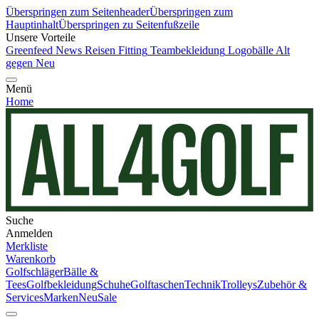
Überspringen zum Seitenheader
Überspringen zum
Hauptinhalt
Überspringen zu Seitenfußzeile
Unsere Vorteile
Greenfeed News
Reisen
Fitting
Teambekleidung
Logobälle
Alt
gegen Neu
Menü
Home
Suche
Anmelden
Merkliste
Warenkorb
Golfschläger
Bälle &
Tees
Golfbekleidung
Schuhe
Golftaschen
Technik
Trolleys
Zubehör &
Services
Marken
Neu
Sale