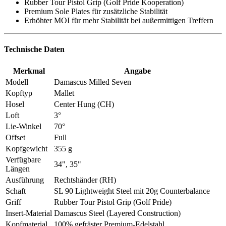
Rubber Tour Pistol Grip (Golf Pride Kooperation)
Premium Sole Plates für zusätzliche Stabilität
Erhöhter MOI für mehr Stabilität bei außermittigen Treffern
Technische Daten
Merkmal
Angabe
Modell
Damascus Milled Seven
Kopftyp
Mallet
Hosel
Center Hung (CH)
Loft
3°
Lie-Winkel
70°
Offset
Full
Kopfgewicht
355 g
Verfügbare
34", 35"
Längen
Ausführung
Rechtshänder (RH)
Schaft
SL 90 Lightweight Steel mit 20g Counterbalance
Griff
Rubber Tour Pistol Grip (Golf Pride)
Insert-Material
Damascus Steel (Layered Construction)
Kopfmaterial
100% gefräster Premium-Edelstahl