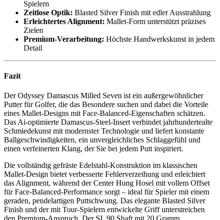
Spielern
Zeitlose Optik:
Blasted Silver Finish mit edler Ausstrahlung
Erleichtertes Alignment:
Mallet-Form unterstützt präzises
Zielen
Premium-Verarbeitung:
Höchste Handwerkskunst in jedem
Detail
Fazit
Der Odyssey Damascus Milled Seven ist ein außergewöhnlicher
Putter für Golfer, die das Besondere suchen und dabei die Vorteile
eines Mallet-Designs mit Face-Balanced-Eigenschaften schätzen.
Das Ai-optimierte Damascus-Steel-Insert verbindet jahrhundertealte
Schmiedekunst mit modernster Technologie und liefert konstante
Ballgeschwindigkeiten, ein unvergleichliches Schlaggefühl und
einen verfeinerten Klang, der Sie bei jedem Putt inspiriert.
Die vollständig gefräste Edelstahl-Konstruktion im klassischen
Mallet-Design bietet verbesserte Fehlerverzeihung und erleichtert
das Alignment, während der Center Hung Hosel mit vollem Offset
für Face-Balanced-Performance sorgt – ideal für Spieler mit einem
geraden, pendelartigen Puttschwung. Das elegante Blasted Silver
Finish und der mit Tour-Spielern entwickelte Griff unterstreichen
den Premium-Anspruch. Der SL 90 Shaft mit 20 Gramm