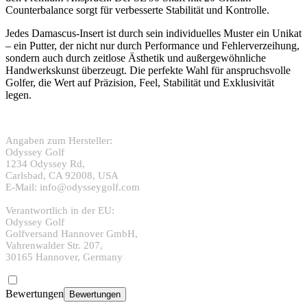
Counterbalance sorgt für verbesserte Stabilität und Kontrolle.
Jedes Damascus-Insert ist durch sein individuelles Muster ein Unikat
– ein Putter, der nicht nur durch Performance und Fehlerverzeihung,
sondern auch durch zeitlose Ästhetik und außergewöhnliche
Handwerkskunst überzeugt. Die perfekte Wahl für anspruchsvolle
Golfer, die Wert auf Präzision, Feel, Stabilität und Exklusivität
legen.
Angaben zum Hersteller:
Odyssey Golf
1234 Odyssey Rd,
Carlsbad, CA 92008, USA
E-Mail: info@odysseygolf.com
Verantwortlich in der EU:
Odyssey Golf
Golfversand Hannover GmbH,
Vahrenwalder Str. 207,
30165 Hannover, Germany
Bewertungen
Bewertungen