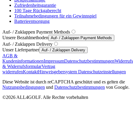
Zufriedenheitsgarantie
100 Tage Rückgaberecht
Teilnahmebedingungen für ein Gewinnspiel
Batterieentsorgung
Auf- / Zuklappen Payment Methods
Unsere Bezahlmethoden
Auf- / Zuklappen Payment Methods
Auf- / Zuklappen Delivery
Unser Lieferpartner
Auf- / Zuklappen Delivery
AGB &
Kundeninformationen
Impressum
Datenschutzbestimmungen
Widerruf
& Widerrufsformular
Vertrag
widerrufen
Kontakt
Hinweisgebersystem
Datenschutzeinstellungen
Diese Website ist durch reCAPTCHA geschützt und es gelten die
Nutzungsbedingungen
und
Datenschutzbestimmungen
von Google.
©2026 ALL4GOLF. Alle Rechte vorbehalten