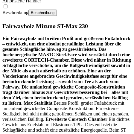
Autorisierte Händler
Beschreibung
Beschreibung
Fairwayholz Mizuno ST-Max 230
Ein Fairwayholz mit breitem Profil und größerem Fußabdruck
– entwickelt, um eine absolut geradlinige Leistung über die
gesamte Schlagfläche hinweg zu gewährleisten. Das
hochenergetische MAS1C Steel-Face wird verstärkt durch eine
erweiterte CORTECH-Chamber. Diese wird näher in Richtung
Schlagfläche verschoben, um die Ballgeschwindigkeit sowohl in
der Mitte als auch außerhalb zu erhöhen. Eine an der
Vorderkante angebrachte Geschwindigkeitsfase sorgt für eine
beeindruckende Leistung – sowohl vom Tee als auch vom
Fairway. Die umlaufend gewickelte Composite-Konstruktion
trägt darüber hinaus zur Gewichtsverbesserung bei – alles mit
dem Ziel, einen beeindruckend geraden, verlässlichen Ballflug
zu liefern.
Max Stabilität
Breites Profil, großer Fußabdruck mit
umlaufend gewickelter Composite-Konstruktion. Für extreme
Steifigkeit bei nicht mittig getroffenen Schlägen und einen geraden,
verlässlichen Ballflug.
Erweiterte Coretech Chamber
Ein dichtes
Gewicht aus Edelstahl mit Elastomer-TPU. Dies entlastet die
Schlagfläche und schafft eine zusätzliche Energiequelle. Beim ST