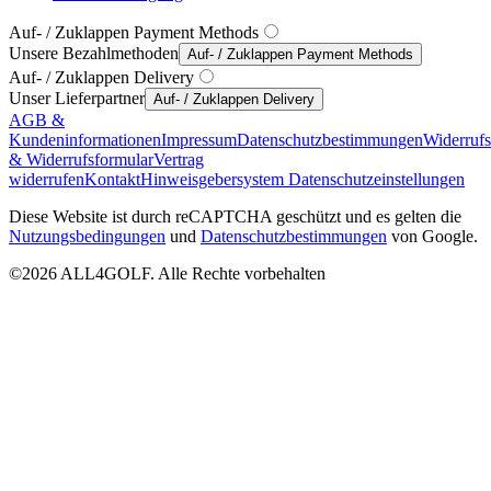
Auf- / Zuklappen Payment Methods
Unsere Bezahlmethoden
Auf- / Zuklappen Payment Methods
Auf- / Zuklappen Delivery
Unser Lieferpartner
Auf- / Zuklappen Delivery
AGB &
Kundeninformationen
Impressum
Datenschutzbestimmungen
Widerruf
& Widerrufsformular
Vertrag
widerrufen
Kontakt
Hinweisgebersystem
Datenschutzeinstellungen
Diese Website ist durch reCAPTCHA geschützt und es gelten die
Nutzungsbedingungen
und
Datenschutzbestimmungen
von Google.
©2026 ALL4GOLF. Alle Rechte vorbehalten