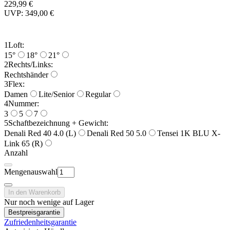
229,99 €
UVP: 349,00 €
1
Loft:
15°
18°
21°
2
Rechts/Links:
Rechtshänder
3
Flex:
Damen
Lite/Senior
Regular
4
Nummer:
3
5
7
5
Schaftbezeichnung + Gewicht:
Denali Red 40 4.0 (L)
Denali Red 50 5.0
Tensei 1K BLU X-
Link 65 (R)
Anzahl
Mengenauswahl
In den Warenkorb
Nur noch wenige auf Lager
Bestpreisgarantie
Zufriedenheitsgarantie