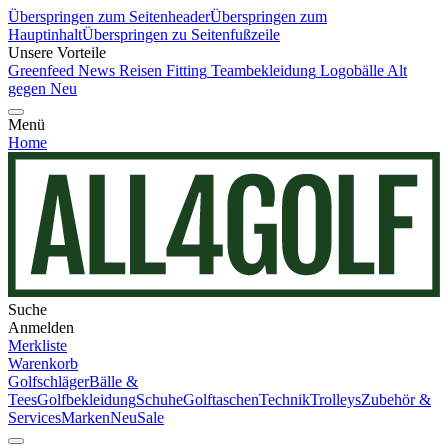
Überspringen zum Seitenheader
Überspringen zum
Hauptinhalt
Überspringen zu Seitenfußzeile
Unsere Vorteile
Greenfeed News
Reisen
Fitting
Teambekleidung
Logobälle
Alt
gegen Neu
Menü
Home
Suche
Anmelden
Merkliste
Warenkorb
Golfschläger
Bälle &
Tees
Golfbekleidung
Schuhe
Golftaschen
Technik
Trolleys
Zubehör &
Services
Marken
Neu
Sale