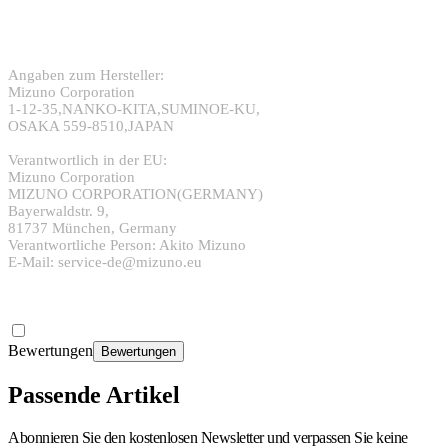
Angaben zum Hersteller:
Mizuno Corporation
1-12-35,NANKO-KITA,SUMINOE-KU,
OSAKA 559-8510,JAPAN
Verantwortlich in der EU:
Mizuno Corporation
MIZUNO CORPORATION(GERMANY)
Bayerwaldstr. 9,
81737 München, Germany
Verantwortliche Person: Akito Mizuno
E-Mail: service-de@mizuno.eu
Bewertungen
Bewertungen
Passende Artikel
Abonnieren Sie den kostenlosen Newsletter und verpassen Sie keine