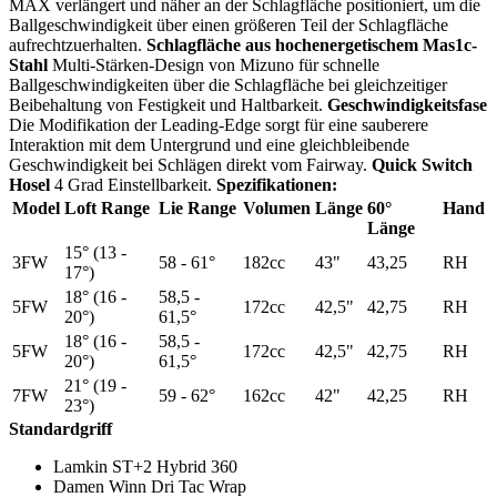
MAX verlängert und näher an der Schlagfläche positioniert, um die
Ballgeschwindigkeit über einen größeren Teil der Schlagfläche
aufrechtzuerhalten.
Schlagfläche aus hochenergetischem Mas1c-
Stahl
Multi-Stärken-Design von Mizuno für schnelle
Ballgeschwindigkeiten über die Schlagfläche bei gleichzeitiger
Beibehaltung von Festigkeit und Haltbarkeit.
Geschwindigkeitsfase
Die Modifikation der Leading-Edge sorgt für eine sauberere
Interaktion mit dem Untergrund und eine gleichbleibende
Geschwindigkeit bei Schlägen direkt vom Fairway.
Quick Switch
Hosel
4 Grad Einstellbarkeit.
Spezifikationen:
Model
Loft Range
Lie Range
Volumen
Länge
60°
Hand
Länge
15° (13 -
3FW
58 - 61°
182cc
43"
43,25
RH
17°)
18° (16 -
58,5 -
5FW
172cc
42,5"
42,75
RH
20°)
61,5°
18° (16 -
58,5 -
5FW
172cc
42,5"
42,75
RH
20°)
61,5°
21° (19 -
7FW
59 - 62°
162cc
42"
42,25
RH
23°)
Standardgriff
Lamkin ST+2 Hybrid 360
Damen Winn Dri Tac Wrap