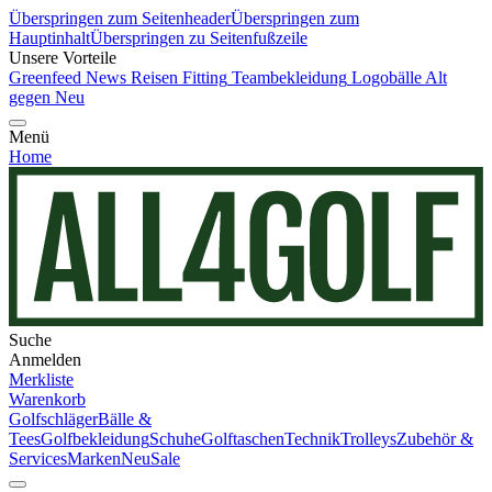
Überspringen zum Seitenheader
Überspringen zum
Hauptinhalt
Überspringen zu Seitenfußzeile
Unsere Vorteile
Greenfeed News
Reisen
Fitting
Teambekleidung
Logobälle
Alt
gegen Neu
Menü
Home
Suche
Anmelden
Merkliste
Warenkorb
Golfschläger
Bälle &
Tees
Golfbekleidung
Schuhe
Golftaschen
Technik
Trolleys
Zubehör &
Services
Marken
Neu
Sale