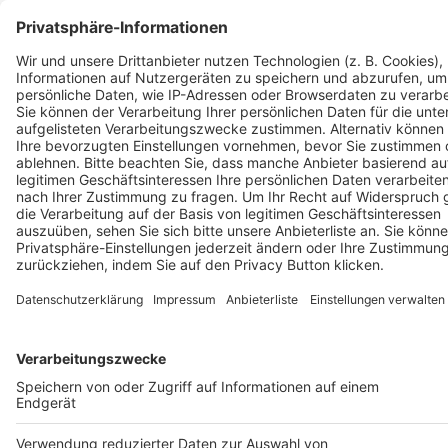
Facebook
YouTube
Instagram
Auf- / Zuklappen ALL4GOLF
ALL4GOLF
Auf- / Zuklappen ALL4GOLF
Über Uns
Karriere
Gutscheine & Aktionen
Auf- / Zuklappen Ressourcen
Ressourcen
Auf- / Zuklappen Ressourcen
Store Hannover
Platzreife App
Fitting
Custom Online Fitting
Lexikon
Logobälle
Teambekleidung