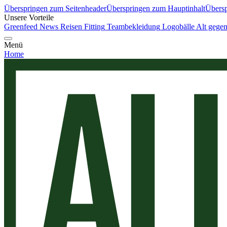
Überspringen zum Seitenheader
Überspringen zum Hauptinhalt
Übersp
Unsere Vorteile
Greenfeed News
Reisen
Fitting
Teambekleidung
Logobälle
Alt gege
Menü
Home