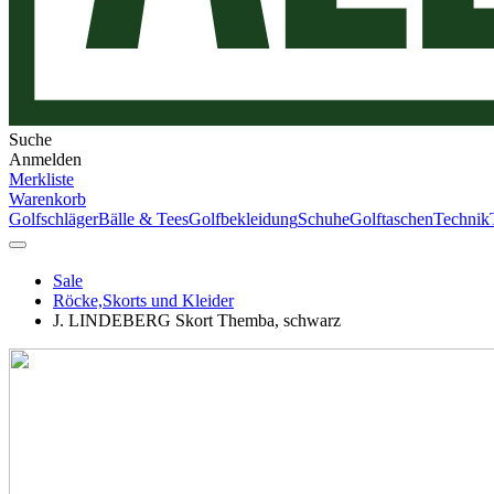
Suche
Anmelden
Merkliste
Warenkorb
Golfschläger
Bälle & Tees
Golfbekleidung
Schuhe
Golftaschen
Technik
Sale
Röcke,Skorts und Kleider
J. LINDEBERG Skort Themba, schwarz