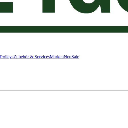
Trolleys
Zubehör & Services
Marken
Neu
Sale