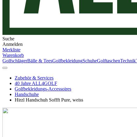
Suche
Anmelden
Merkliste
Warenkorb
Golfschläger
Bälle & Tees
Golfbekleidung
Schuhe
Golftaschen
Technik
Zubehör & Services
40 Jahre ALL4GOLF
Golfbekleidungs-Accessoires
Handschuhe
Hirzl Handschuh Soffft Pure, weiss