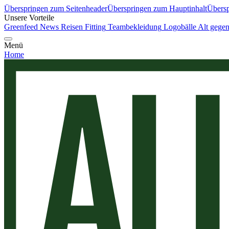
Überspringen zum Seitenheader
Überspringen zum Hauptinhalt
Übersp
Unsere Vorteile
Greenfeed News
Reisen
Fitting
Teambekleidung
Logobälle
Alt gege
Menü
Home