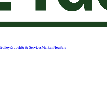
Trolleys
Zubehör & Services
Marken
Neu
Sale