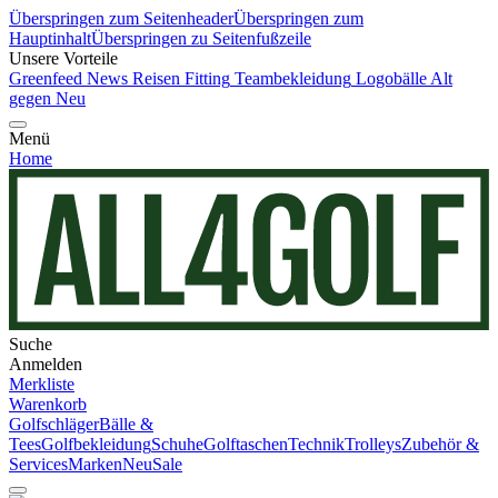
Überspringen zum Seitenheader
Überspringen zum
Hauptinhalt
Überspringen zu Seitenfußzeile
Unsere Vorteile
Greenfeed News
Reisen
Fitting
Teambekleidung
Logobälle
Alt
gegen Neu
Menü
Home
Suche
Anmelden
Merkliste
Warenkorb
Golfschläger
Bälle &
Tees
Golfbekleidung
Schuhe
Golftaschen
Technik
Trolleys
Zubehör &
Services
Marken
Neu
Sale