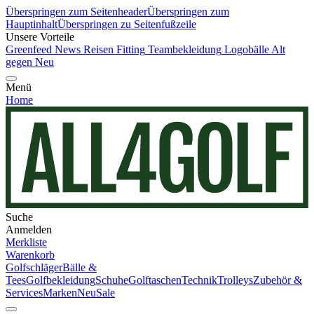
Überspringen zum Seitenheader
Überspringen zum
Hauptinhalt
Überspringen zu Seitenfußzeile
Unsere Vorteile
Greenfeed News
Reisen
Fitting
Teambekleidung
Logobälle
Alt
gegen Neu
Menü
Home
Suche
Anmelden
Merkliste
Warenkorb
Golfschläger
Bälle &
Tees
Golfbekleidung
Schuhe
Golftaschen
Technik
Trolleys
Zubehör &
Services
Marken
Neu
Sale