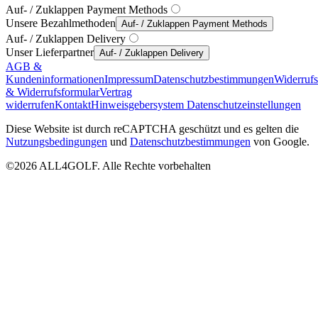
Auf- / Zuklappen Payment Methods
Unsere Bezahlmethoden
Auf- / Zuklappen Payment Methods
Auf- / Zuklappen Delivery
Unser Lieferpartner
Auf- / Zuklappen Delivery
AGB &
Kundeninformationen
Impressum
Datenschutzbestimmungen
Widerruf
& Widerrufsformular
Vertrag
widerrufen
Kontakt
Hinweisgebersystem
Datenschutzeinstellungen
Diese Website ist durch reCAPTCHA geschützt und es gelten die
Nutzungsbedingungen
und
Datenschutzbestimmungen
von Google.
©2026 ALL4GOLF. Alle Rechte vorbehalten