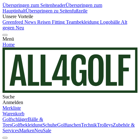
Überspringen zum Seitenheader
Überspringen zum
Hauptinhalt
Überspringen zu Seitenfußzeile
Unsere Vorteile
Greenfeed News
Reisen
Fitting
Teambekleidung
Logobälle
Alt
gegen Neu
Menü
Home
Suche
Anmelden
Merkliste
Warenkorb
Golfschläger
Bälle &
Tees
Golfbekleidung
Schuhe
Golftaschen
Technik
Trolleys
Zubehör &
Services
Marken
Neu
Sale