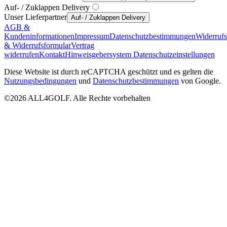
Auf- / Zuklappen Delivery
Unser Lieferpartner
Auf- / Zuklappen Delivery
AGB &
Kundeninformationen
Impressum
Datenschutzbestimmungen
Widerruf
& Widerrufsformular
Vertrag
widerrufen
Kontakt
Hinweisgebersystem
Datenschutzeinstellungen
Diese Website ist durch reCAPTCHA geschützt und es gelten die
Nutzungsbedingungen
und
Datenschutzbestimmungen
von Google.
©2026 ALL4GOLF. Alle Rechte vorbehalten