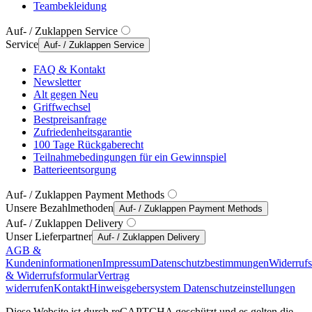
Teambekleidung
Auf- / Zuklappen Service
Service
Auf- / Zuklappen Service
FAQ & Kontakt
Newsletter
Alt gegen Neu
Griffwechsel
Bestpreisanfrage
Zufriedenheitsgarantie
100 Tage Rückgaberecht
Teilnahmebedingungen für ein Gewinnspiel
Batterieentsorgung
Auf- / Zuklappen Payment Methods
Unsere Bezahlmethoden
Auf- / Zuklappen Payment Methods
Auf- / Zuklappen Delivery
Unser Lieferpartner
Auf- / Zuklappen Delivery
AGB &
Kundeninformationen
Impressum
Datenschutzbestimmungen
Widerruf
& Widerrufsformular
Vertrag
widerrufen
Kontakt
Hinweisgebersystem
Datenschutzeinstellungen
Diese Website ist durch reCAPTCHA geschützt und es gelten die