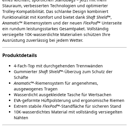
Stauraum, verbesserten Technologien und optimierter
Trolley‑Kompatibilität. Das schlanke Design kombiniert
Funktionalität mit Komfort und bietet dank
Shaft Shield™
,
Anamatic™
Riemensystem und der neuen
FlexPod™
Unterseite
ein rundum leistungsstarkes Gesamtpaket. Vollständig
versiegelte 10K‑wasserdichte Materialien schützen Ihre
Ausrüstung zuverlässig bei jedem Wetter.
Produktdetails
4‑Fach‑Top mit durchgehenden Trennwänden
Gummierter
Shaft Shield™
‑Überzug zum Schutz der
Schäfte
Anamatic™
‑Riemensystem für angenehmes,
ausgewogenes Tragen
Wasserdicht ausgekleidete Tasche für Wertsachen
EVA‑geformte Hüftpolsterung und ergonomische Riemen
Extrem stabile
FlexPod™
‑Standfläche für sicheren Stand
10K‑wasserdichtes Material mit vollständig versiegelten
Nähten