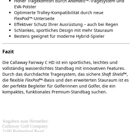
Hoher Tragekomfort durch
Anamatic™
‑Tragesystem und
EVA‑Polster
Optimierte Trolley‑Kompatibilität durch neue
FlexPod™‑Unterseite
Effektiver Schutz Ihrer Ausrüstung – auch bei Regen
Schlankes, sportliches Design mit mehr Stauraum
Bestens geeignet für moderne Hybrid‑Spieler
Fazit
Die Callaway Fairway C HD ist ein sportliches, leichtes und
vollständig wasserdichtes Standbag mit innovativen Features.
Durch das durchdachte Tragesystem, das sichere
Shaft Shield™
,
die flexible
FlexPod™
‑Basis und den erweiterten Stauraum ist es
der perfekte Begleiter für Golferinnen und Golfer, die ein
kompaktes, funktionales Premium‑Standbag suchen.
Angaben zum Hersteller:
Callaway Golf Company
2180 Rutherford Road,