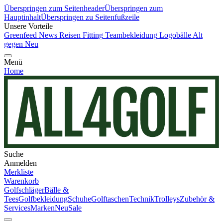
Überspringen zum Seitenheader
Überspringen zum
Hauptinhalt
Überspringen zu Seitenfußzeile
Unsere Vorteile
Greenfeed News
Reisen
Fitting
Teambekleidung
Logobälle
Alt
gegen Neu
Menü
Home
Suche
Anmelden
Merkliste
Warenkorb
Golfschläger
Bälle &
Tees
Golfbekleidung
Schuhe
Golftaschen
Technik
Trolleys
Zubehör &
Services
Marken
Neu
Sale