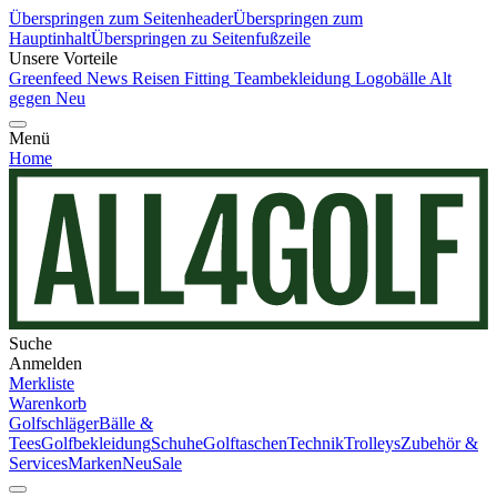
Überspringen zum Seitenheader
Überspringen zum
Hauptinhalt
Überspringen zu Seitenfußzeile
Unsere Vorteile
Greenfeed News
Reisen
Fitting
Teambekleidung
Logobälle
Alt
gegen Neu
Menü
Home
Suche
Anmelden
Merkliste
Warenkorb
Golfschläger
Bälle &
Tees
Golfbekleidung
Schuhe
Golftaschen
Technik
Trolleys
Zubehör &
Services
Marken
Neu
Sale