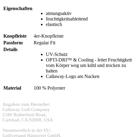
Eigenschaften
atmungsaktiv
feuchtigkeitsableitend
elastisch
Knopfleiste
4er-Knopfleiste
Passform
Regular Fit
Details
UV-Schutz
OPTI-DRI™ & Cooling - leitet Feuchtigkeit
vom Körper weg um kühl und trocken zu
halten
Callaway-Logo am Nacken
Material
100 % Polyester
Angaben zum Hersteller:
Callaway Golf Company
2180 Rutherford Road,
Carlsbad, CA 92008, USA
Verantwortlich in der EU:
Golfversand Hannover GmbH,