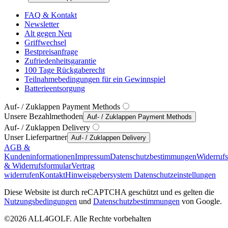
FAQ & Kontakt
Newsletter
Alt gegen Neu
Griffwechsel
Bestpreisanfrage
Zufriedenheitsgarantie
100 Tage Rückgaberecht
Teilnahmebedingungen für ein Gewinnspiel
Batterieentsorgung
Auf- / Zuklappen Payment Methods
Unsere Bezahlmethoden
Auf- / Zuklappen Payment Methods
Auf- / Zuklappen Delivery
Unser Lieferpartner
Auf- / Zuklappen Delivery
AGB &
Kundeninformationen
Impressum
Datenschutzbestimmungen
Widerruf
& Widerrufsformular
Vertrag
widerrufen
Kontakt
Hinweisgebersystem
Datenschutzeinstellungen
Diese Website ist durch reCAPTCHA geschützt und es gelten die
Nutzungsbedingungen
und
Datenschutzbestimmungen
von Google.
©2026 ALL4GOLF. Alle Rechte vorbehalten