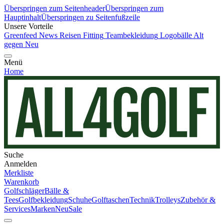
Überspringen zum Seitenheader
Überspringen zum
Hauptinhalt
Überspringen zu Seitenfußzeile
Unsere Vorteile
Greenfeed News
Reisen
Fitting
Teambekleidung
Logobälle
Alt
gegen Neu
Menü
Home
Suche
Anmelden
Merkliste
Warenkorb
Golfschläger
Bälle &
Tees
Golfbekleidung
Schuhe
Golftaschen
Technik
Trolleys
Zubehör &
Services
Marken
Neu
Sale