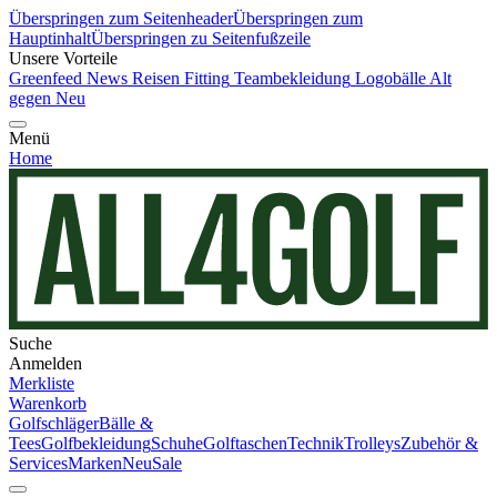
Überspringen zum Seitenheader
Überspringen zum
Hauptinhalt
Überspringen zu Seitenfußzeile
Unsere Vorteile
Greenfeed News
Reisen
Fitting
Teambekleidung
Logobälle
Alt
gegen Neu
Menü
Home
Suche
Anmelden
Merkliste
Warenkorb
Golfschläger
Bälle &
Tees
Golfbekleidung
Schuhe
Golftaschen
Technik
Trolleys
Zubehör &
Services
Marken
Neu
Sale