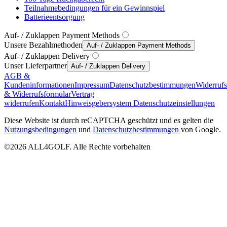
Teilnahmebedingungen für ein Gewinnspiel
Batterieentsorgung
Auf- / Zuklappen Payment Methods
Unsere Bezahlmethoden
Auf- / Zuklappen Payment Methods
Auf- / Zuklappen Delivery
Unser Lieferpartner
Auf- / Zuklappen Delivery
AGB &
Kundeninformationen
Impressum
Datenschutzbestimmungen
Widerruf
& Widerrufsformular
Vertrag
widerrufen
Kontakt
Hinweisgebersystem
Datenschutzeinstellungen
Diese Website ist durch reCAPTCHA geschützt und es gelten die
Nutzungsbedingungen
und
Datenschutzbestimmungen
von Google.
©2026 ALL4GOLF. Alle Rechte vorbehalten