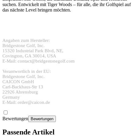
suchen. Entwickelt mit Tiger Woods – für alle, die ihr Golfspiel auf
das nächste Level bringen möchten.
Angaben zum Hersteller:
Bridgestone Golf, Inc.
15320 Industrial Park Blvd, NE,
Covington, GA 30014, USA
E-Mail: contact@bridgestonegolf.com
Verantwortlich in der EU:
Bridgestone Golf, Inc.
CAICON GmbH
Carl-Backhaus-Str 13
22926 Ahrensburg
Germany
E-Mail: order@caicon.de
Bewertungen
Bewertungen
Passende Artikel