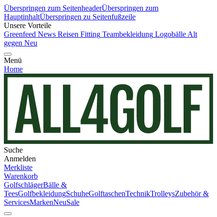
Überspringen zum Seitenheader
Überspringen zum
Hauptinhalt
Überspringen zu Seitenfußzeile
Unsere Vorteile
Greenfeed News
Reisen
Fitting
Teambekleidung
Logobälle
Alt
gegen Neu
Menü
Home
Suche
Anmelden
Merkliste
Warenkorb
Golfschläger
Bälle &
Tees
Golfbekleidung
Schuhe
Golftaschen
Technik
Trolleys
Zubehör &
Services
Marken
Neu
Sale