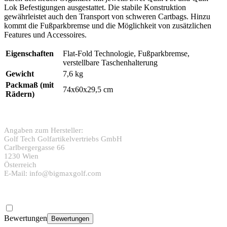
Lok Befestigungen ausgestattet. Die stabile Konstruktion
gewährleistet auch den Transport von schweren Cartbags. Hinzu
kommt die Fußparkbremse und die Möglichkeit von zusätzlichen
Features und Accessoires.
Eigenschaften
Flat-Fold Technologie, Fußparkbremse,
verstellbare Taschenhalterung
Gewicht
7,6 kg
Packmaß (mit
74x60x29,5 cm
Rädern)
Angaben zum Hersteller:
Golf Tech Golfartikelvertriebs GmbH
Carlbergergasse 66
1230 Wien
Österreich
E-Mail: info@bigmaxgolf.com
Bewertungen
Bewertungen