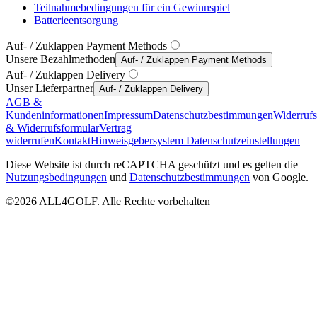
Teilnahmebedingungen für ein Gewinnspiel
Batterieentsorgung
Auf- / Zuklappen Payment Methods
Unsere Bezahlmethoden
Auf- / Zuklappen Payment Methods
Auf- / Zuklappen Delivery
Unser Lieferpartner
Auf- / Zuklappen Delivery
AGB &
Kundeninformationen
Impressum
Datenschutzbestimmungen
Widerruf
& Widerrufsformular
Vertrag
widerrufen
Kontakt
Hinweisgebersystem
Datenschutzeinstellungen
Diese Website ist durch reCAPTCHA geschützt und es gelten die
Nutzungsbedingungen
und
Datenschutzbestimmungen
von Google.
©2026 ALL4GOLF. Alle Rechte vorbehalten