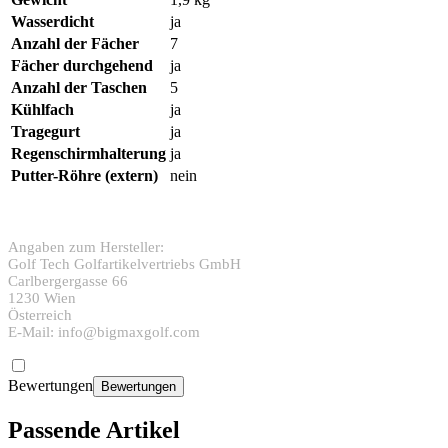
Wasserdicht
ja
Anzahl der Fächer
7
Fächer durchgehend
ja
Anzahl der Taschen
5
Kühlfach
ja
Tragegurt
ja
Regenschirmhalterung
ja
Putter-Röhre (extern)
nein
Angaben zum Hersteller:
Golf Tech Golfartikelvertriebs GmbH
Carlbergergasse 66
1230 Wien
Österreich
E-Mail: info@bigmaxgolf.com
Bewertungen
Bewertungen
Passende Artikel