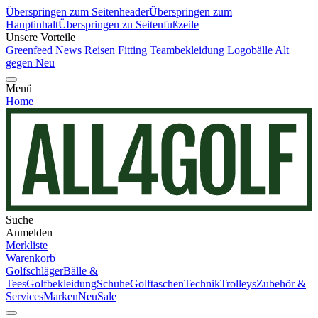
Überspringen zum Seitenheader
Überspringen zum
Hauptinhalt
Überspringen zu Seitenfußzeile
Unsere Vorteile
Greenfeed News
Reisen
Fitting
Teambekleidung
Logobälle
Alt
gegen Neu
Menü
Home
Suche
Anmelden
Merkliste
Warenkorb
Golfschläger
Bälle &
Tees
Golfbekleidung
Schuhe
Golftaschen
Technik
Trolleys
Zubehör &
Services
Marken
Neu
Sale