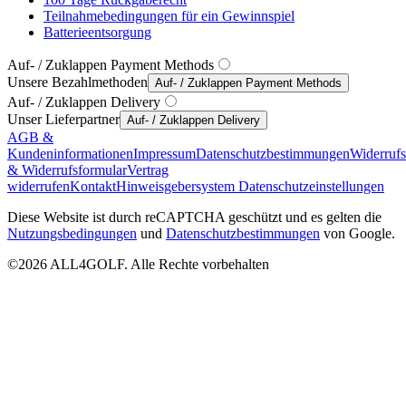
Teilnahmebedingungen für ein Gewinnspiel
Batterieentsorgung
Auf- / Zuklappen Payment Methods
Unsere Bezahlmethoden
Auf- / Zuklappen Payment Methods
Auf- / Zuklappen Delivery
Unser Lieferpartner
Auf- / Zuklappen Delivery
AGB &
Kundeninformationen
Impressum
Datenschutzbestimmungen
Widerruf
& Widerrufsformular
Vertrag
widerrufen
Kontakt
Hinweisgebersystem
Datenschutzeinstellungen
Diese Website ist durch reCAPTCHA geschützt und es gelten die
Nutzungsbedingungen
und
Datenschutzbestimmungen
von Google.
©2026 ALL4GOLF. Alle Rechte vorbehalten