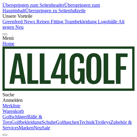
Überspringen zum Seitenheader
Überspringen zum
Hauptinhalt
Überspringen zu Seitenfußzeile
Unsere Vorteile
Greenfeed News
Reisen
Fitting
Teambekleidung
Logobälle
Alt
gegen Neu
Menü
Home
Suche
Anmelden
Merkliste
Warenkorb
Golfschläger
Bälle &
Tees
Golfbekleidung
Schuhe
Golftaschen
Technik
Trolleys
Zubehör &
Services
Marken
Neu
Sale