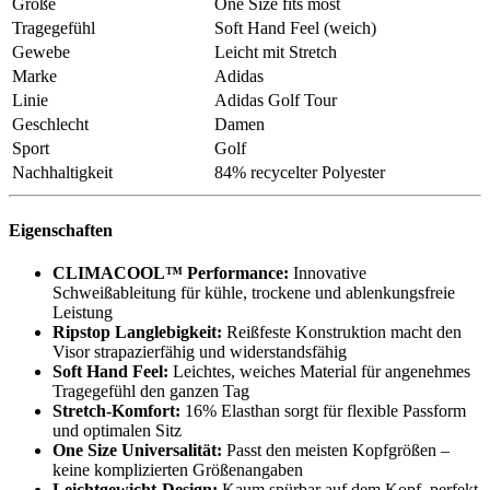
Größe
One Size fits most
Tragegefühl
Soft Hand Feel (weich)
Gewebe
Leicht mit Stretch
Marke
Adidas
Linie
Adidas Golf Tour
Geschlecht
Damen
Sport
Golf
Nachhaltigkeit
84% recycelter Polyester
Eigenschaften
CLIMACOOL™ Performance:
Innovative
Schweißableitung für kühle, trockene und ablenkungsfreie
Leistung
Ripstop Langlebigkeit:
Reißfeste Konstruktion macht den
Visor strapazierfähig und widerstandsfähig
Soft Hand Feel:
Leichtes, weiches Material für angenehmes
Tragegefühl den ganzen Tag
Stretch-Komfort:
16% Elasthan sorgt für flexible Passform
und optimalen Sitz
One Size Universalität:
Passt den meisten Kopfgrößen –
keine komplizierten Größenangaben
Leichtgewicht-Design:
Kaum spürbar auf dem Kopf, perfekt