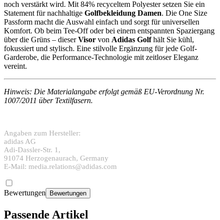
noch verstärkt wird. Mit 84% recyceltem Polyester setzen Sie ein
Statement für nachhaltige
Golfbekleidung Damen
. Die One Size
Passform macht die Auswahl einfach und sorgt für universellen
Komfort. Ob beim Tee-Off oder bei einem entspannten Spaziergang
über die Grüns – dieser
Visor
von
Adidas Golf
hält Sie kühl,
fokussiert und stylisch. Eine stilvolle Ergänzung für jede Golf-
Garderobe, die Performance-Technologie mit zeitloser Eleganz
vereint.
Hinweis: Die Materialangabe erfolgt gemäß EU-Verordnung Nr.
1007/2011 über Textilfasern.
Angaben zum Hersteller:
adidas AG
Adi-Dassler-Str. 1,
91074 Herzogenaurach, Germany
E-Mail: media.relations@adidas.com
Bewertungen
Bewertungen
Passende Artikel