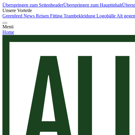
Überspringen zum Seitenheader
Überspringen zum Hauptinhalt
Übersp
Unsere Vorteile
Greenfeed News
Reisen
Fitting
Teambekleidung
Logobälle
Alt gege
Menü
Home