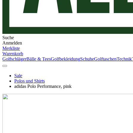
Suche
Anmelden
Merkliste
Warenkorb
Golfschläger
Bälle & Tees
Golfbekleidung
Schuhe
Golftaschen
Technik
Sale
Polos und Shirts
adidas Polo Performance, pink