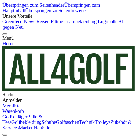
Überspringen zum Seitenheader
Überspringen zum
Hauptinhalt
Überspringen zu Seitenfußzeile
Unsere Vorteile
Greenfeed News
Reisen
Fitting
Teambekleidung
Logobälle
Alt
gegen Neu
Menü
Home
Suche
Anmelden
Merkliste
Warenkorb
Golfschläger
Bälle &
Tees
Golfbekleidung
Schuhe
Golftaschen
Technik
Trolleys
Zubehör &
Services
Marken
Neu
Sale