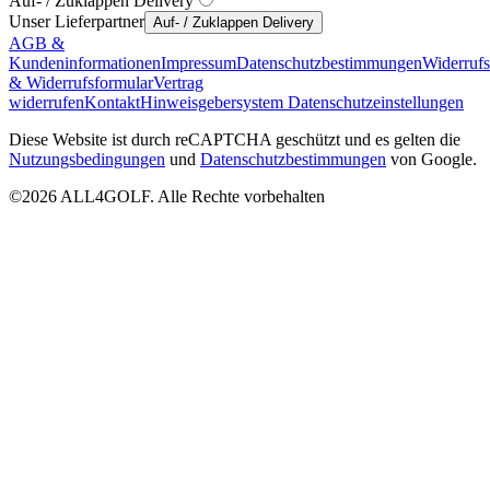
Auf- / Zuklappen Delivery
Unser Lieferpartner
Auf- / Zuklappen Delivery
AGB &
Kundeninformationen
Impressum
Datenschutzbestimmungen
Widerruf
& Widerrufsformular
Vertrag
widerrufen
Kontakt
Hinweisgebersystem
Datenschutzeinstellungen
Diese Website ist durch reCAPTCHA geschützt und es gelten die
Nutzungsbedingungen
und
Datenschutzbestimmungen
von Google.
©2026 ALL4GOLF. Alle Rechte vorbehalten