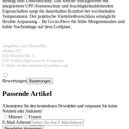
Beitrag zum Umweltschutz. Das weiche Strickgewebe mit
integriertem UPF-Sonnenschutz und feuchtigkeitsableitenden
Eigenschaften sorgt für dauerhaften Komfort bei wechselnden
Temperaturen. Der praktische Viertelreißverschluss ermöglicht
flexible Anpassung – Ihr Go-to-Piece für frühe Morgenstunden und
kühle Nachmittage auf dem Golfplatz.
Angaben zum Hersteller:
adidas AG
Adi-Dassler-Str. 1,
91074 Herzogenaurach, Germany
E-Mail: media.relations@adidas.com
Bewertungen
Bewertungen
Passende Artikel
Abonnieren Sie den kostenlosen Newsletter und verpassen Sie keine
Neuheit oder Aktionen!
Männer
Frauen
E-Mail Adresse
Newsletter abonnieren