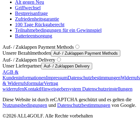
Alt gegen Neu
Griffwechsel
Bestpreisanfrage
Zufriedenheitsgarantie
100 Tage Rückgaberecht
Teilnahmebedingungen für ein Gewinnspiel
Batterieentsorgung
Auf- / Zuklappen Payment Methods
Unsere Bezahlmethoden
Auf- / Zuklappen Payment Methods
Auf- / Zuklappen Delivery
Unser Lieferpartner
Auf- / Zuklappen Delivery
AGB &
Kundeninformationen
Impressum
Datenschutzbestimmungen
Widerruf
& Widerrufsformular
Vertrag
widerrufen
Kontakt
Hinweisgebersystem
Datenschutzeinstellungen
Diese Website ist durch reCAPTCHA geschützt und es gelten die
Nutzungsbedingungen
und
Datenschutzbestimmungen
von Google.
©2026 ALL4GOLF. Alle Rechte vorbehalten