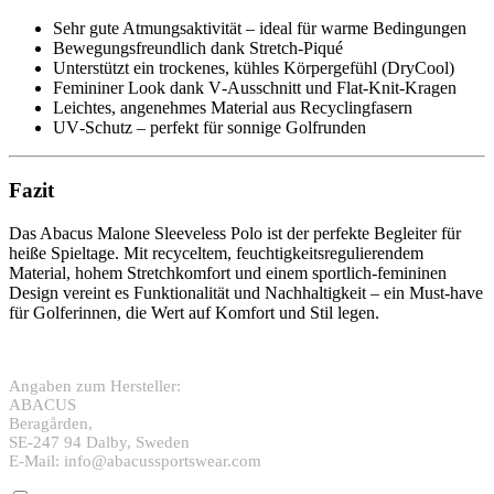
Sehr gute Atmungsaktivität – ideal für warme Bedingungen
Bewegungsfreundlich dank Stretch‑Piqué
Unterstützt ein trockenes, kühles Körpergefühl (DryCool)
Femininer Look dank V‑Ausschnitt und Flat‑Knit‑Kragen
Leichtes, angenehmes Material aus Recyclingfasern
UV‑Schutz – perfekt für sonnige Golfrunden
Fazit
Das Abacus Malone Sleeveless Polo ist der perfekte Begleiter für
heiße Spieltage. Mit recyceltem, feuchtigkeitsregulierendem
Material, hohem Stretchkomfort und einem sportlich‑femininen
Design vereint es Funktionalität und Nachhaltigkeit – ein Must‑have
für Golferinnen, die Wert auf Komfort und Stil legen.
Angaben zum Hersteller:
ABACUS
Beragården,
SE-247 94 Dalby, Sweden
E-Mail: info@abacussportswear.com