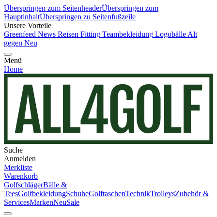
Überspringen zum Seitenheader
Überspringen zum
Hauptinhalt
Überspringen zu Seitenfußzeile
Unsere Vorteile
Greenfeed News
Reisen
Fitting
Teambekleidung
Logobälle
Alt
gegen Neu
Menü
Home
Suche
Anmelden
Merkliste
Warenkorb
Golfschläger
Bälle &
Tees
Golfbekleidung
Schuhe
Golftaschen
Technik
Trolleys
Zubehör &
Services
Marken
Neu
Sale