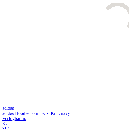
adidas
adidas Hoodie Tour Twist Knit, navy
Verfügbar in:
S
/
M
/