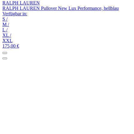
RALPH LAUREN
RALPH LAUREN Pullover New Lux Performance, hellblau
Verfügbar in:
S
/
M
/
L
/
XL
/
XXL
175,00 €