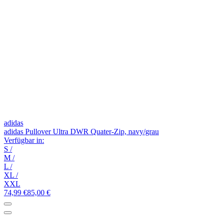
adidas
adidas Pullover Ultra DWR Quater-Zip, navy/grau
Verfügbar in:
S
/
M
/
L
/
XL
/
XXL
74,99 €
85,00 €