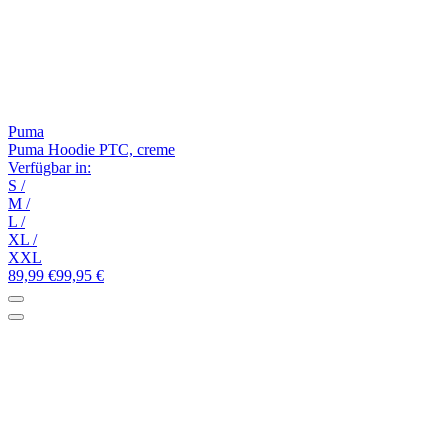
Puma
Puma Hoodie PTC, creme
Verfügbar in:
S
/
M
/
L
/
XL
/
XXL
89,99 €
99,95 €