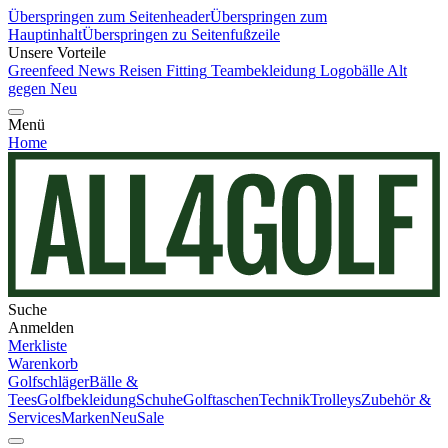
Überspringen zum Seitenheader
Überspringen zum
Hauptinhalt
Überspringen zu Seitenfußzeile
Unsere Vorteile
Greenfeed News
Reisen
Fitting
Teambekleidung
Logobälle
Alt
gegen Neu
Menü
Home
Suche
Anmelden
Merkliste
Warenkorb
Golfschläger
Bälle &
Tees
Golfbekleidung
Schuhe
Golftaschen
Technik
Trolleys
Zubehör &
Services
Marken
Neu
Sale