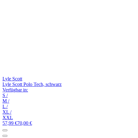
Lyle Scott
Lyle Scott Polo Tech, schwarz
Verfügbar in:
S
/
M
/
L
/
XL
/
XXL
57,99 €
70,00 €