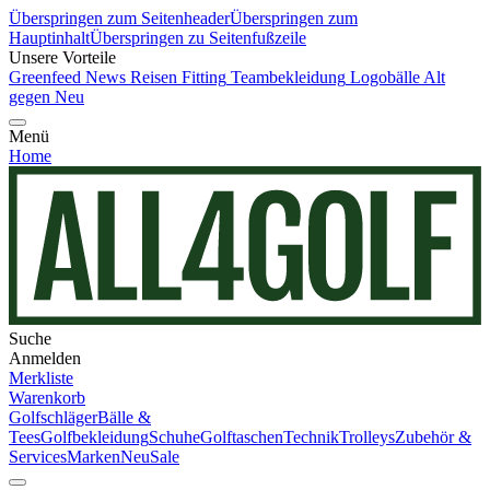
Überspringen zum Seitenheader
Überspringen zum
Hauptinhalt
Überspringen zu Seitenfußzeile
Unsere Vorteile
Greenfeed News
Reisen
Fitting
Teambekleidung
Logobälle
Alt
gegen Neu
Menü
Home
Suche
Anmelden
Merkliste
Warenkorb
Golfschläger
Bälle &
Tees
Golfbekleidung
Schuhe
Golftaschen
Technik
Trolleys
Zubehör &
Services
Marken
Neu
Sale