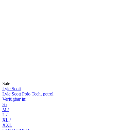
Sale
Lyle Scott
Lyle Scott Polo Tech, petrol
Verfügbar in:
S
/
M
/
L
/
XL
/
XXL