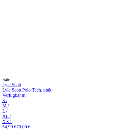
Sale
Lyle Scott
Lyle Scott Polo Tech, pink
Verfügbar in:
S
/
M
/
L
/
XL
/
XXL
54,99 €
70,00 €