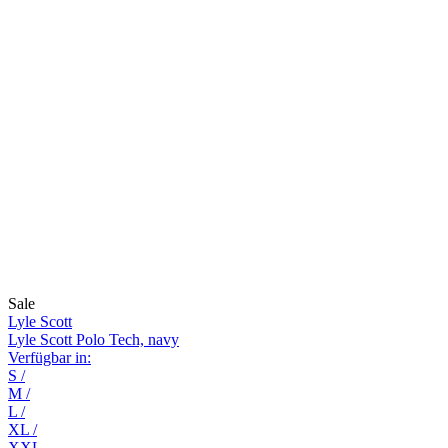
Sale
Lyle Scott
Lyle Scott Polo Tech, navy
Verfügbar in:
S
/
M
/
L
/
XL
/
XXL