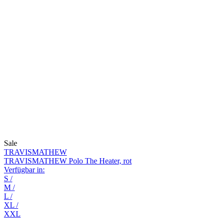
Sale
TRAVISMATHEW
TRAVISMATHEW Polo The Heater, rot
Verfügbar in:
S
/
M
/
L
/
XL
/
XXL