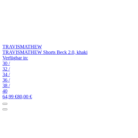
TRAVISMATHEW
TRAVISMATHEW Shorts Beck 2.0, khaki
Verfügbar in:
30
/
32
/
34
/
36
/
38
/
40
64,99 €
80,00 €