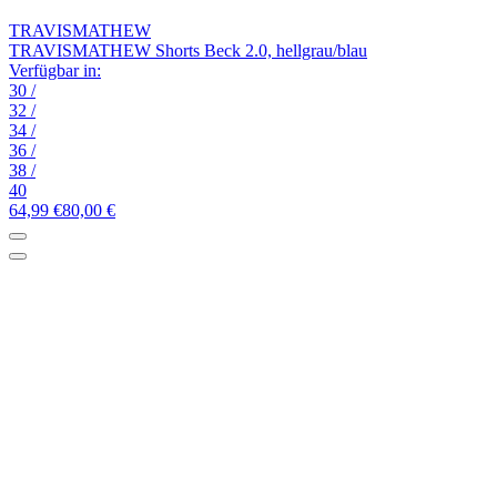
TRAVISMATHEW
TRAVISMATHEW Shorts Beck 2.0, hellgrau/blau
Verfügbar in:
30
/
32
/
34
/
36
/
38
/
40
64,99 €
80,00 €