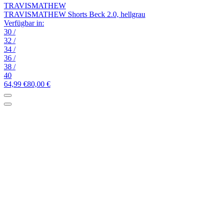
TRAVISMATHEW
TRAVISMATHEW Shorts Beck 2.0, hellgrau
Verfügbar in:
30
/
32
/
34
/
36
/
38
/
40
64,99 €
80,00 €