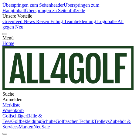
Überspringen zum Seitenheader
Überspringen zum
Hauptinhalt
Überspringen zu Seitenfußzeile
Unsere Vorteile
Greenfeed News
Reisen
Fitting
Teambekleidung
Logobälle
Alt
gegen Neu
Menü
Home
Suche
Anmelden
Merkliste
Warenkorb
Golfschläger
Bälle &
Tees
Golfbekleidung
Schuhe
Golftaschen
Technik
Trolleys
Zubehör &
Services
Marken
Neu
Sale