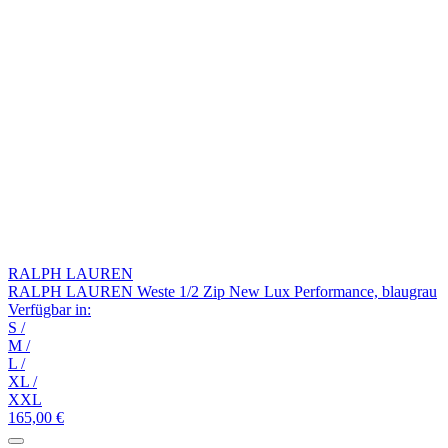
RALPH LAUREN
RALPH LAUREN Weste 1/2 Zip New Lux Performance, blaugrau
Verfügbar in:
S
/
M
/
L
/
XL
/
XXL
165,00 €