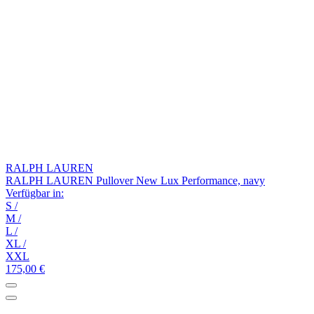
RALPH LAUREN
RALPH LAUREN Pullover New Lux Performance, navy
Verfügbar in:
S
/
M
/
L
/
XL
/
XXL
175,00 €