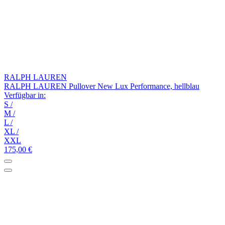
RALPH LAUREN
RALPH LAUREN Pullover New Lux Performance, hellblau
Verfügbar in:
S
/
M
/
L
/
XL
/
XXL
175,00 €