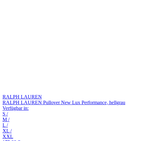
RALPH LAUREN
RALPH LAUREN Pullover New Lux Performance, hellgrau
Verfügbar in:
S
/
M
/
L
/
XL
/
XXL