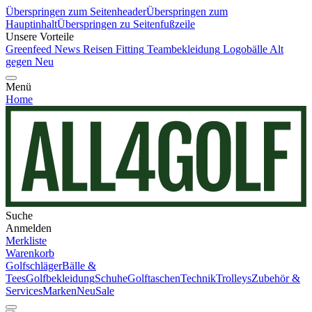
Überspringen zum Seitenheader
Überspringen zum
Hauptinhalt
Überspringen zu Seitenfußzeile
Unsere Vorteile
Greenfeed News
Reisen
Fitting
Teambekleidung
Logobälle
Alt
gegen Neu
Menü
Home
Suche
Anmelden
Merkliste
Warenkorb
Golfschläger
Bälle &
Tees
Golfbekleidung
Schuhe
Golftaschen
Technik
Trolleys
Zubehör &
Services
Marken
Neu
Sale