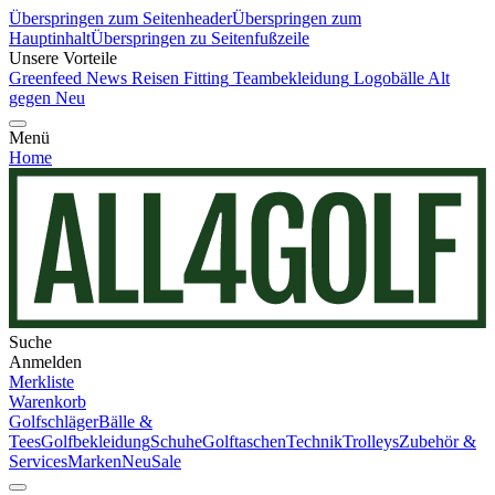
Überspringen zum Seitenheader
Überspringen zum
Hauptinhalt
Überspringen zu Seitenfußzeile
Unsere Vorteile
Greenfeed News
Reisen
Fitting
Teambekleidung
Logobälle
Alt
gegen Neu
Menü
Home
Suche
Anmelden
Merkliste
Warenkorb
Golfschläger
Bälle &
Tees
Golfbekleidung
Schuhe
Golftaschen
Technik
Trolleys
Zubehör &
Services
Marken
Neu
Sale