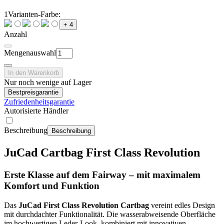
1
Varianten-Farbe:
+ 4
Anzahl
Mengenauswahl
In den Warenkorb
Nur noch wenige auf Lager
Bestpreisgarantie
Zufriedenheitsgarantie
Autorisierte Händler
Beschreibung
Beschreibung
JuCad Cartbag First Class Revolution
Erste Klasse auf dem Fairway – mit maximalem
Komfort und Funktion
Das
JuCad First Class Revolution Cartbag
vereint edles Design
mit durchdachter Funktionalität. Die wasserabweisende Oberfläche
im hochwertigen Leder-Look, kombiniert mit innovativen