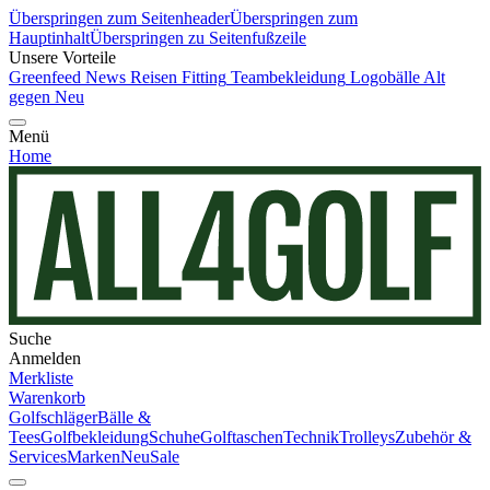
Überspringen zum Seitenheader
Überspringen zum
Hauptinhalt
Überspringen zu Seitenfußzeile
Unsere Vorteile
Greenfeed News
Reisen
Fitting
Teambekleidung
Logobälle
Alt
gegen Neu
Menü
Home
Suche
Anmelden
Merkliste
Warenkorb
Golfschläger
Bälle &
Tees
Golfbekleidung
Schuhe
Golftaschen
Technik
Trolleys
Zubehör &
Services
Marken
Neu
Sale