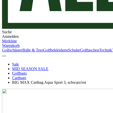
Suche
Anmelden
Merkliste
Warenkorb
Golfschläger
Bälle & Tees
Golfbekleidung
Schuhe
Golftaschen
Technik
Sale
MID SEASON SALE
Golfbags
Cartbags
BIG MAX Cartbag Aqua Sport 3, schwarz/rot