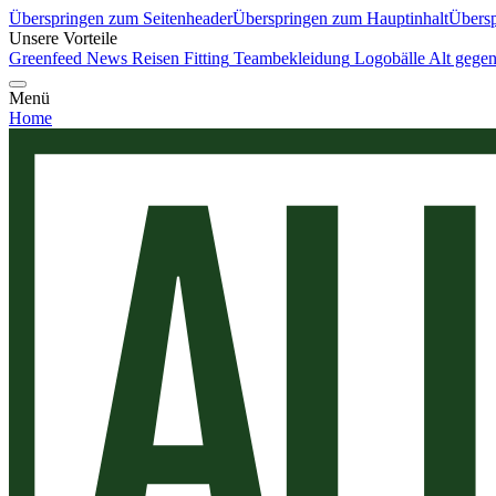
Überspringen zum Seitenheader
Überspringen zum Hauptinhalt
Übersp
Unsere Vorteile
Greenfeed News
Reisen
Fitting
Teambekleidung
Logobälle
Alt gege
Menü
Home