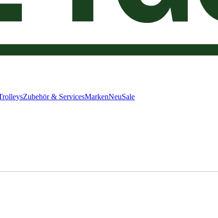
Trolleys
Zubehör & Services
Marken
Neu
Sale