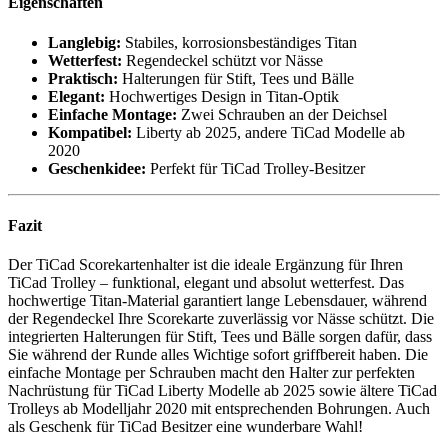
Eigenschaften
Langlebig:
Stabiles, korrosionsbeständiges Titan
Wetterfest:
Regendeckel schützt vor Nässe
Praktisch:
Halterungen für Stift, Tees und Bälle
Elegant:
Hochwertiges Design in Titan-Optik
Einfache Montage:
Zwei Schrauben an der Deichsel
Kompatibel:
Liberty ab 2025, andere TiCad Modelle ab
2020
Geschenkidee:
Perfekt für TiCad Trolley-Besitzer
Fazit
Der TiCad Scorekartenhalter ist die ideale Ergänzung für Ihren
TiCad Trolley – funktional, elegant und absolut wetterfest. Das
hochwertige Titan-Material garantiert lange Lebensdauer, während
der Regendeckel Ihre Scorekarte zuverlässig vor Nässe schützt. Die
integrierten Halterungen für Stift, Tees und Bälle sorgen dafür, dass
Sie während der Runde alles Wichtige sofort griffbereit haben. Die
einfache Montage per Schrauben macht den Halter zur perfekten
Nachrüstung für TiCad Liberty Modelle ab 2025 sowie ältere TiCad
Trolleys ab Modelljahr 2020 mit entsprechenden Bohrungen. Auch
als Geschenk für TiCad Besitzer eine wunderbare Wahl!