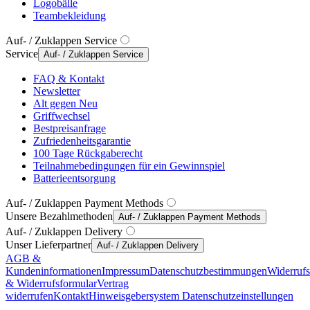
Logobälle
Teambekleidung
Auf- / Zuklappen Service
Service
Auf- / Zuklappen Service
FAQ & Kontakt
Newsletter
Alt gegen Neu
Griffwechsel
Bestpreisanfrage
Zufriedenheitsgarantie
100 Tage Rückgaberecht
Teilnahmebedingungen für ein Gewinnspiel
Batterieentsorgung
Auf- / Zuklappen Payment Methods
Unsere Bezahlmethoden
Auf- / Zuklappen Payment Methods
Auf- / Zuklappen Delivery
Unser Lieferpartner
Auf- / Zuklappen Delivery
AGB &
Kundeninformationen
Impressum
Datenschutzbestimmungen
Widerruf
& Widerrufsformular
Vertrag
widerrufen
Kontakt
Hinweisgebersystem
Datenschutzeinstellungen