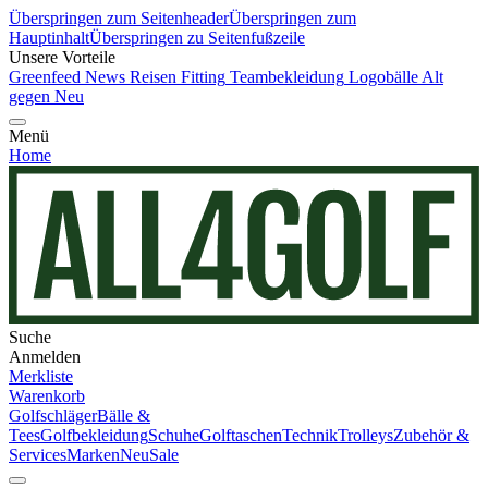
Überspringen zum Seitenheader
Überspringen zum
Hauptinhalt
Überspringen zu Seitenfußzeile
Unsere Vorteile
Greenfeed News
Reisen
Fitting
Teambekleidung
Logobälle
Alt
gegen Neu
Menü
Home
Suche
Anmelden
Merkliste
Warenkorb
Golfschläger
Bälle &
Tees
Golfbekleidung
Schuhe
Golftaschen
Technik
Trolleys
Zubehör &
Services
Marken
Neu
Sale