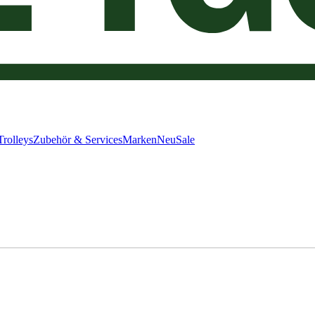
Trolleys
Zubehör & Services
Marken
Neu
Sale