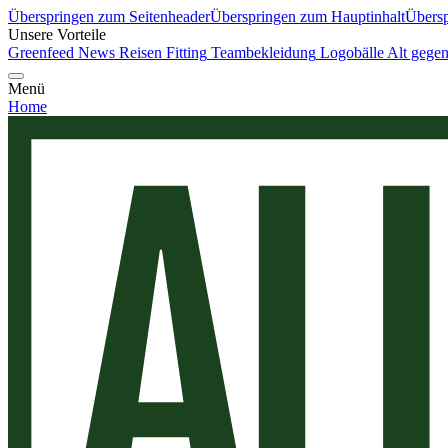
Überspringen zum Seitenheader
Überspringen zum Hauptinhalt
Übersp
Unsere Vorteile
Greenfeed News
Reisen
Fitting
Teambekleidung
Logobälle
Alt gege
Menü
Home