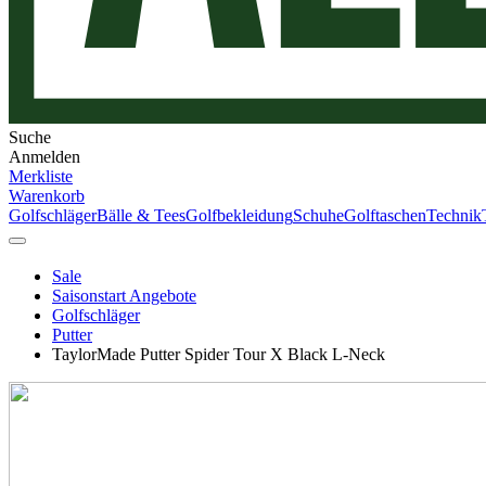
Suche
Anmelden
Merkliste
Warenkorb
Golfschläger
Bälle & Tees
Golfbekleidung
Schuhe
Golftaschen
Technik
Sale
Saisonstart Angebote
Golfschläger
Putter
TaylorMade Putter Spider Tour X Black L-Neck