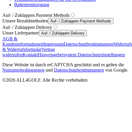
Batterieentsorgung
Auf- / Zuklappen Payment Methods
Unsere Bezahlmethoden
Auf- / Zuklappen Payment Methods
Auf- / Zuklappen Delivery
Unser Lieferpartner
Auf- / Zuklappen Delivery
AGB &
Kundeninformationen
Impressum
Datenschutzbestimmungen
Widerruf
& Widerrufsformular
Vertrag
widerrufen
Kontakt
Hinweisgebersystem
Datenschutzeinstellungen
Diese Website ist durch reCAPTCHA geschützt und es gelten die
Nutzungsbedingungen
und
Datenschutzbestimmungen
von Google.
©2026 ALL4GOLF. Alle Rechte vorbehalten