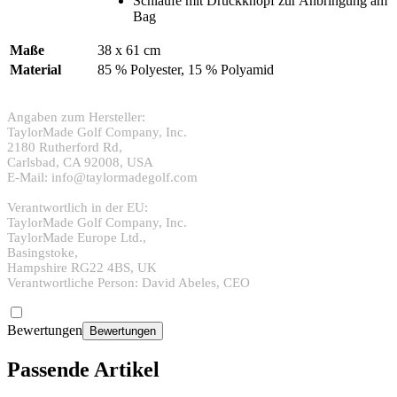
Schlaufe mit Druckknopf zur Anbringung am
Bag
Maße
38 x 61 cm
Material
85 % Polyester, 15 % Polyamid
Angaben zum Hersteller:
TaylorMade Golf Company, Inc.
2180 Rutherford Rd,
Carlsbad, CA 92008, USA
E-Mail: info@taylormadegolf.com
Verantwortlich in der EU:
TaylorMade Golf Company, Inc.
TaylorMade Europe Ltd.,
Basingstoke,
Hampshire RG22 4BS, UK
Verantwortliche Person: David Abeles, CEO
Bewertungen
Bewertungen
Passende Artikel