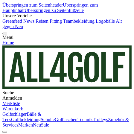
Überspringen zum Seitenheader
Überspringen zum
Hauptinhalt
Überspringen zu Seitenfußzeile
Unsere Vorteile
Greenfeed News
Reisen
Fitting
Teambekleidung
Logobälle
Alt
gegen Neu
Menü
Home
Suche
Anmelden
Merkliste
Warenkorb
Golfschläger
Bälle &
Tees
Golfbekleidung
Schuhe
Golftaschen
Technik
Trolleys
Zubehör &
Services
Marken
Neu
Sale